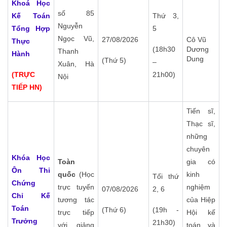
Khoá Học
số 85
Kế Toán
Thứ 3,
Nguyễn
Tổng Hợp
5
Ngọc Vũ,
27/08/2026
Cô Vũ
Thực
(18h30
Dương
Thanh
Hành
Dung
(Thứ 5)
–
Xuân, Hà
(TRỰC
21h00)
Nội
TIẾP HN)
Tiến sĩ,
Thạc sĩ,
những
chuyên
Khóa Học
Toàn
gia có
Ôn Thi
quốc
(Học
kinh
Tối thứ
Chứng
trực tuyến
nghiệm
07/08/2026
2, 6
Chỉ
Kế
tương tác
của Hiệp
Toán
(Thứ 6)
(19h -
trực tiếp
Hội kế
Trưởng
21h30)
với giảng
toán và