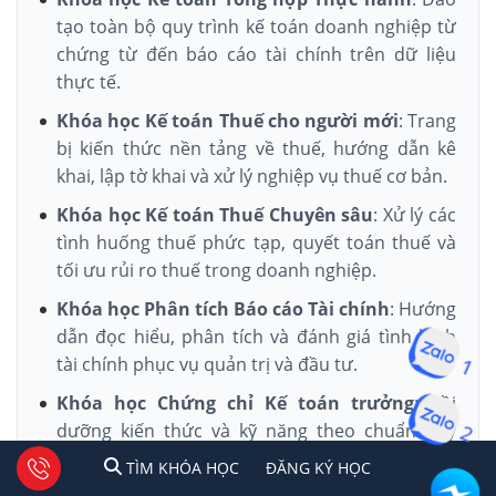
tạo toàn bộ quy trình kế toán doanh nghiệp từ
chứng từ đến báo cáo tài chính trên dữ liệu
thực tế.
Khóa học Kế toán Thuế cho người mới
: Trang
bị kiến thức nền tảng về thuế, hướng dẫn kê
khai, lập tờ khai và xử lý nghiệp vụ thuế cơ bản.
Khóa học Kế toán Thuế Chuyên sâu
: Xử lý các
tình huống thuế phức tạp, quyết toán thuế và
tối ưu rủi ro thuế trong doanh nghiệp.
Khóa học Phân tích Báo cáo Tài chính
: Hướng
dẫn đọc hiểu, phân tích và đánh giá tình hình
1
tài chính phục vụ quản trị và đầu tư.
Khóa học Chứng chỉ Kế toán trưởng
: Bồi
2
dưỡng kiến thức và kỹ năng theo chuẩn quy
định, phục vụ bổ nhiệm vị trí kế toán trưởng.
1
2
Tư vấn facebook
TÌM KHÓA HỌC
ĐĂNG KÍ HỌC
TÌM KHÓA HỌC
ĐĂNG KÝ HỌC