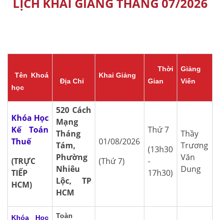
LỊCH KHAI GIẢNG THÁNG 07/2026
Thời
Giảng
Tên Khoá
Khai Giảng
Địa Chỉ
Gian
Viên
học
520 Cách
Khóa Học
Mạng
Kế Toán
Thứ 7
Tháng
Thầy
Thuế
01/08/2026
Tám,
Trương
(13h30
Phường
Văn
(TRỰC
(Thứ 7)
-
Nhiêu
Dung
TIẾP
17h30)
Lộc, TP
HCM)
HCM
Toàn
Khóa Học