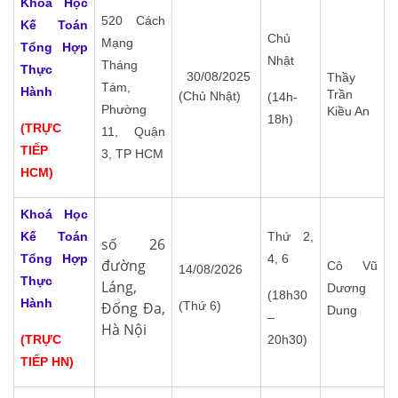
Khoá Học
520 Cách
Kế Toán
Chủ
Mạng
Tổng Hợp
Nhật
Tháng
Thực
30/08/2025
Thầy
Tám,
Hành
Trần
(Chủ Nhật)
(14h-
Phường
Kiều An
18h)
(TRỰC
11, Quận
TIẾP
3, TP HCM
HCM)
Khoá Học
Kế Toán
Thứ 2,
số 26
Tổng Hợp
4, 6
đường
Cô Vũ
14/08/2026
Thực
Láng,
Dương
(18h30
Hành
Đống Đa,
(Thứ 6)
Dung
–
Hà Nội
(TRỰC
20h30)
TIẾP HN)