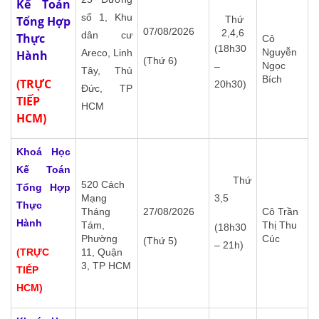
Kế Toán
số 1, Khu
Tổng Hợp
Thứ
07/08/2026
2,4,6
dân cư
Thực
Cô
(18h30
Nguyễn
Areco, Linh
Hành
(Thứ 6)
Ngọc
–
Tây, Thủ
Bích
(TRỰC
20h30)
Đức, TP
TIẾP
HCM
HCM)
Khoá Học
Kế Toán
Thứ
520 Cách
Tổng Hợp
Mạng
3,5
Thực
Tháng
27/08/2026
Cô Trần
Hành
Tám,
Thị Thu
(18h30
Phường
Cúc
(Thứ 5)
– 21h)
(TRỰC
11, Quận
3, TP HCM
TIẾP
HCM)