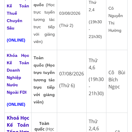
Thứ
quốc
(Học
Kế Toán
Cô
2,4
trực tuyến
Thuế
03/08/2026
Nguyễn
tương tác
Chuyên
(19h30
Thị
(Thứ 2)
trực tiếp
Sâu
-
Hường
với giảng
21h30)
(ONLINE)
viên)
Khóa Học
Toàn
Thứ
Kế Toán
quốc (Học
4,6
Doanh
Cô Bùi
trực tuyến
07/08/2026
Nghiệp
(19h30
Bích
tương tác
(Thứ 6)
Nước
-
Ngọc
trực tiếp
Ngoài FDI
21h30)
với giảng
viên)
(ONLINE)
Khoá Học
Thứ
Toàn
Kế Toán
2,4,6
quốc
(Học
Cô