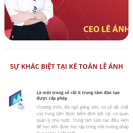
SỰ KHÁC BIỆT TẠI KẾ TOÁN LÊ ÁNH
Là một trong số rất ít trung tâm đào tạo
được cấp phép
Chương trình, đội ngũ giảng viên, cơ sở vật chất
của trung tâm được kiểm định bởi các cơ quan
quản lý nhà nước. Trung tâm luôn tạo điều kiện
để học viên được học tập trong môi trường pháp