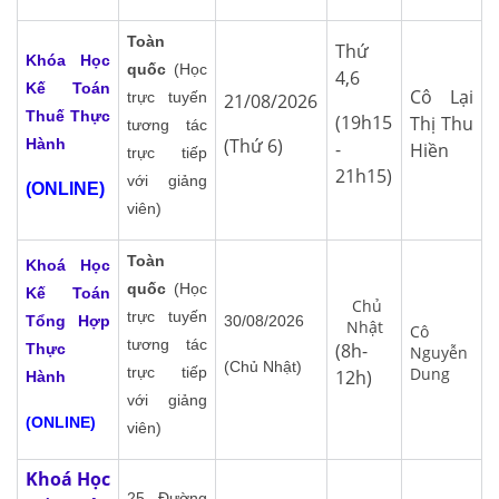
Toàn
Thứ
Khóa Học
quốc
(Học
4,6
Kế Toán
Cô Lại
trực tuyến
21/08/2026
Thuế Thực
(19h15
Thị Thu
tương tác
(Thứ 6)
Hành
-
Hiền
trực tiếp
21h15)
với giảng
(ONLINE)
viên)
Toàn
Khoá Học
quốc
(Học
Kế Toán
Chủ
trực tuyến
Tổng Hợp
30/08/2026
Nhật
Cô
tương tác
(8h-
Thực
Nguyễn
(Chủ Nhật)
trực tiếp
Dung
12h)
Hành
với giảng
(ONLINE)
viên)
Khoá Học
25 Đường