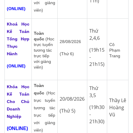
11h)
với giảng
(ONLINE)
viên)
Khoá Học
Thứ
Kế Toán
Toàn
2,4,6
Tổng Hợp
quốc
(Học
28/08/2026
trực tuyến
Cô
Thực
(19h15
tương tác
Phạm
Hành
(Thứ 6)
trực tiếp
Trang
-
với giảng
21h15)
(ONLINE)
viên)
Toàn
Khóa Học
Thứ
quốc
(Học
Kế Toán
3,5
20/08/2026
Thầy Lê
trực tuyến
Cho Chủ
(19h30
Hoàng
tương tác
Doanh
(Thứ 5)
-
Vũ
trực tiếp
Nghiệp
21h30)
với giảng
(ONLINE)
viên)