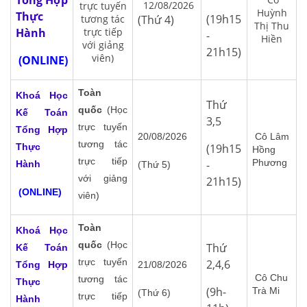
Tổng Hợp
12/08/2026
trực tuyến
Huỳnh
Thực
(19h15
tương tác
(Thứ 4)
Thị Thu
Hành
trực tiếp
-
Hiền
với giảng
21h15)
viên)
(ONLINE)
Toàn
Khoá Học
Thứ
quốc
(Học
Kế Toán
3,5
trực tuyến
Tổng Hợp
20/08/2026
Cô Lâm
tương tác
Thực
(19h15
Hồng
trực tiếp
Phương
-
Hành
(Thứ 5)
với giảng
21h15)
(ONLINE)
viên)
Toàn
Khoá Học
quốc
(Học
Thứ
Kế Toán
trực tuyến
2,4,6
Tổng Hợp
21/08/2026
Cô Chu
tương tác
Thực
(9h-
Trà Mi
(Thứ 6)
trực tiếp
Hành