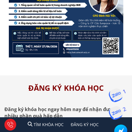
ĐĂNG KÝ KHÓA HỌC
1
Đăng ký khóa học ngay hôm nay để nhận được
2
nhiều phần quà hấp dẫn
0904848855
1
2
Tư vấn facebook
TÌM KHÓA HỌC
ĐĂNG KÍ HỌC
Hotline:
TÌM KHÓA HỌC
ĐĂNG KÝ HỌC