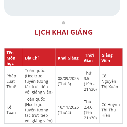
LỊCH KHAI GIẢNG
Tên
Thời
Giảng
Môn
Địa Chỉ
Khai Giảng
Gian
Viên
học
Toàn quốc
Thứ
Pháp
(Học trực
Cô
08/09/2025
3,5
Luật
tuyến tương
Nguyễn
(Thứ 3)
(19h -
Thuế
tác trực tiếp
Thị Xuân
21h30)
với giảng viên)
Toàn quốc
Thứ
(Học trực
Cô Huỳnh
Kế
18/11/2026
2,4,6
tuyến tương
Thị Thu
Toán
(Thứ 4)
(19h -
tác trực tiếp
Hiền
21h30)
với giảng viên)