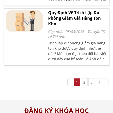
rõ hơn về cách hạch toán xác định
kết quả kinh doanh, mời bạn đọc
Quy Định Về Trích Lập Dự
cùng kế toán Lê Ánh tìm hiểu trong
Phòng Giảm Giá Hàng Tồn
bài viết sau.
Kho
Cập nhật: 08/08/2026
- Tác giả:
TS
Lê Thị Ánh
Trích lập dự phòng giảm giá hàng
tồn kho được quy định như thế
nào? Mời bạn đọc theo dõi bài viết
dưới đây của kế toán Lê Ánh để rõ
hơn về trích lập dự phòng giảm giá
hàng tồn kho
‹
1
2
3
4
›
ĐĂNG KÝ KHÓA HỌC