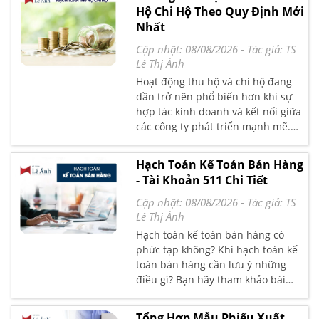
đây để tìm hiểu về cách hạch toán
Hộ Chi Hộ Theo Quy Định Mới
hàng bán bị trả lại theo thông tư
Nhất
200, 133
Cập nhật: 08/08/2026
- Tác giả:
TS
Lê Thị Ánh
Hoạt động thu hộ và chi hộ đang
dần trở nên phổ biến hơn khi sự
hợp tác kinh doanh và kết nối giữa
các công ty phát triển mạnh mẽ.
Việc thu và chi hộ có thể gây khó
khăn cho kế toán trong việc xử lý
Hạch Toán Kế Toán Bán Hàng
các giao dịch. Bài viết dưới đây Kế
- Tài Khoản 511 Chi Tiết
Toán Lê Ánh sẽ hướng dẫn chi
tiết hạch toán thu hộ chi hộ một
Cập nhật: 08/08/2026
- Tác giả:
TS
cách chính xác và đơn giản nhất.
Lê Thị Ánh
Hạch toán kế toán bán hàng có
phức tạp không? Khi hạch toán kế
toán bán hàng cần lưu ý những
điều gì? Bạn hãy tham khảo bài
viết dưới đây của Kế Toán Lê Ánh
để hiểu rõ hơn nhé!
Tổng Hợp Mẫu Phiếu Xuất