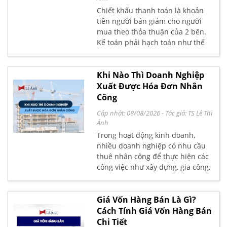
Chiết khấu thanh toán là khoản
tiền người bán giảm cho người
mua theo thỏa thuận của 2 bên.
Kế toán phải hạch toán như thế
nào. Kế toán trưởng phụ trách lớp
học kế toán tổng hợp thực hành tại
trung tâm Lê Ánh xin gửi đến bạn
Khi Nào Thì Doanh Nghiệp
đọc cách hạch toán tài khoản chiết
Xuất Được Hóa Đơn Nhân
khấu tại đây nhé.
Công
Cập nhật: 08/08/2026
- Tác giả:
TS Lê Thị
Ánh
Trong hoạt động kinh doanh,
nhiều doanh nghiệp có nhu cầu
thuê nhân công để thực hiện các
công việc như xây dựng, gia công,
vệ sinh, bảo vệ… Tuy nhiên, không
phải lúc nào doanh nghiệp cũng
có thể xuất hóa đơn nhân công.
Giá Vốn Hàng Bán Là Gì?
Vậy khi nào thì doanh nghiệp xuất
Cách Tính Giá Vốn Hàng Bán
được hóa đơn nhân công một hợp
Chi Tiết