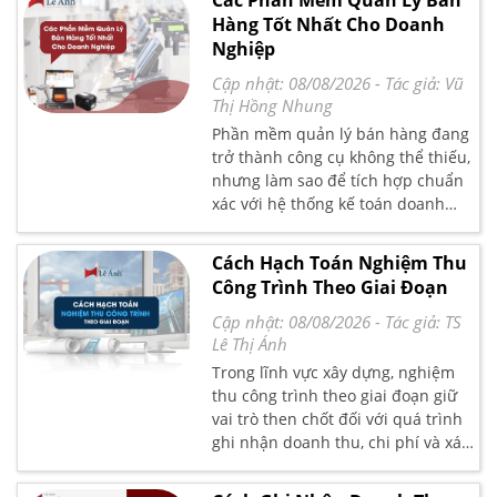
Các Phần Mềm Quản Lý Bán
nghiệp và cuối mỗi kỳ kế toán sẽ
Hàng Tốt Nhất Cho Doanh
được chuyển sang tài khoản doanh
Nghiệp
thu bán hàng để tính doanh thu
thuần trong kỳ kinh doanh. Vậy
Cập nhật: 08/08/2026
- Tác giả:
Vũ
hạch toán giảm giá hàng bán như
Thị Hồng Nhung
thế nào? Tài khoản nào phản ánh
Phần mềm quản lý bán hàng đang
nghiệp vụ này? Hãy cùng Kế Toán
trở thành công cụ không thể thiếu,
Lê Ánh theo dõi chi tiết cách hạch
nhưng làm sao để tích hợp chuẩn
toán trong bài viết này nhé.
xác với hệ thống kế toán doanh
nghiệp? Cùng Kế Toán Lê Ánh
phân tích chuyên sâu cách lựa
Cách Hạch Toán Nghiệm Thu
chọn, ứng dụng hệ thống này để
Công Trình Theo Giai Đoạn
tối ưu doanh thu, chuẩn hóa sổ
sách và phòng tránh tối đa rủi ro
Cập nhật: 08/08/2026
- Tác giả:
TS
về thuế.
Lê Thị Ánh
Trong lĩnh vực xây dựng, nghiệm
thu công trình theo giai đoạn giữ
vai trò then chốt đối với quá trình
ghi nhận doanh thu, chi phí và xác
định kết quả kinh doanh. Mỗi giai
đoạn nghiệm thu ảnh hưởng trực