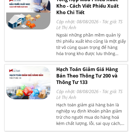
Kho - Cách Viết Phiếu Xuất
Kho Chi Tiết
Cập nhật: 08/08/2026
- Tác giả:
TS
Lê Thị Ánh
Ngoài những phần mềm quản lý
thì phiếu xuất kho cũng là một giấy
tờ vô cùng quan trọng để hàng
hóa trong kho được lưu thông
suôn sẻ. Và giúp việc quản lý kho
hàng thuận tiện và hợp lý hơn.
Hạch Toán Giảm Giá Hàng
Bài viết dưới đây Kế Toán Lê Ánh
Bán Theo Thông Tư 200 và
sẽ thông tin đến bạn đọc chi tiết
Thông Tư 133
phiếu xuất kho là gì? Cách lập
phiếu xuất kho và tổng hợp phiếu
Cập nhật: 08/08/2026
- Tác giả:
TS
xuất kho mới nhất
Lê Thị Ánh
Hạch toán giảm giá hàng bán là
nghiệp vụ định khoản phần giảm
trừ cho người mua do hàng hoá
kém chất lượng, lỗi, sai quy cách,
không phù hợp với thị hiếu người