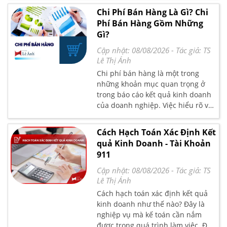
tiêu dùng,...Đây là một khoản làm
Chi Phí Bán Hàng Là Gì? Chi
giảm trừ doanh thu của doanh
Phí Bán Hàng Gồm Những
nghiệp và cuối mỗi kỳ kế toán sẽ
Gì?
được chuyển sang tài khoản doanh
thu bán hàng để tính doanh thu
Cập nhật: 08/08/2026
- Tác giả:
TS
thuần trong kỳ kinh doanh. Vậy
Lê Thị Ánh
hạch toán giảm giá hàng bán như
Chi phí bán hàng là một trong
thế nào? Tài khoản nào phản ánh
những khoản mục quan trọng ở
nghiệp vụ này? Hãy cùng Kế Toán
trong báo cáo kết quả kinh doanh
Lê Ánh theo dõi chi tiết cách hạch
của doanh nghiệp. Việc hiểu rõ về
toán trong bài viết này nhé.
chi phí bán hàng giúp cho doanh
nghiệp tìm được biện pháp cải
Cách Hạch Toán Xác Định Kết
thiện được hiệu quả sản xuất, kinh
quả Kinh Doanh - Tài Khoản
doanh. Bài viết dưới đây Kế Toán
911
Lê Ánh sẽ làm rõ khái niệm chi phí
bán hàng là gì và trình bày các
Cập nhật: 08/08/2026
- Tác giả:
TS
thông tin có liên quan đến chi phí
Lê Thị Ánh
bán hàng.
Cách hạch toán xác định kết quả
kinh doanh như thế nào? Đây là
nghiệp vụ mà kế toán cần nắm
được trong quá trình làm việc. Để