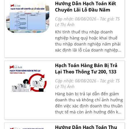
thể giúp việc điều hành doanh
Hướng Dẫn Hạch Toán Kết
tập và áp dụng nghiệp vụ kế toán
nghiệp trở nên dễ dàng hơn và
Chuyển Lãi Lỗ Đầu Năm
bán hàng vào thực tế.
mang lại nhiều lợi nhuận hơn. Vậy
giá vốn hàng bán là gì? Cách tính
Cập nhật: 08/08/2026
- Tác giả:
TS
giá vốn hàng bán như thế nào?
Lê Thị Ánh
Hãy cùng Kế Toán Lê Ánh giải đáp
Khi tính thuế thu nhập doanh
những thắc mắc đó qua bài viết
nghiệp hàng quý hoặc khai thuế
dưới đây nhé!
thu nhập doanh nghiệp năm phải
xác định lãi lỗ của doanh nghiệp
và tiến hành hạch toán kết chuyển
lỗ nếu có. Bài viết dưới đây Kế
Hạch Toán Hàng Bán Bị Trả
Toán Lê Ánh sẽ hướng dẫn chi tiết
Lại Theo Thông Tư 200, 133
nguyên tắc kết chuyển lãi lỗ và
cách hạch toán kết chuyển lãi lỗ
Cập nhật: 08/08/2026
- Tác giả:
TS
đầu năm theo quy định mới nhất.
Lê Thị Ánh
Hàng bán bị trả lại dẫn đến giảm
doanh thu và không chỉ ảnh hưởng
đến việc xác định doanh thu thuần
thực tế mà còn ảnh hưởng đến kết
quả hoạt động của công ty trong
kỳ. Vậy hãy theo dõi bài viết dưới
Hướng Dẫn Hạch Toán Thu