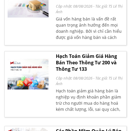
lệ? Bài viết dưới đây Kế toán Lê
Cập nhật: 08/08/2026
- Tác giả:
TS Lê Thị
Ánh sẽ giúp bạn hiểu rõ các điều
Ánh
kiện, quy trình cũng như những
Giá vốn hàng bán là vấn đề rất
lưu ý quan trọng để tránh vi phạm
quan trọng ảnh hưởng đến mọi
quy định về thuế và kế toán.
doanh nghiệp. Bởi vì chỉ cần hiểu
được giá vốn hàng bán và cách
tính toán giá vốn hàng bán là có
thể giúp việc điều hành doanh
nghiệp trở nên dễ dàng hơn và
Hạch Toán Giảm Giá Hàng
mang lại nhiều lợi nhuận hơn. Vậy
Bán Theo Thông Tư 200 và
giá vốn hàng bán là gì? Cách tính
Thông Tư 133
giá vốn hàng bán như thế nào?
Cập nhật: 08/08/2026
- Tác giả:
TS Lê Thị
Hãy cùng Kế Toán Lê Ánh giải đáp
Ánh
những thắc mắc đó qua bài viết
Hạch toán giảm giá hàng bán là
dưới đây nhé!
nghiệp vụ định khoản phần giảm
trừ cho người mua do hàng hoá
kém chất lượng, lỗi, sai quy cách,
không phù hợp với thị hiếu người
tiêu dùng,...Đây là một khoản làm
giảm trừ doanh thu của doanh