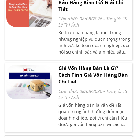
Bán Hàng Kèm Lời Giải Chi
định và tránh những sai sót
Tiết
thường gặp trong thực tế kế toán.
Cập nhật: 08/08/2026
- Tác giả:
TS
Lê Thị Ánh
Kế toán bán hàng là một trong
những nghiệp vụ quan trọng trong
lĩnh vực kế toán doanh nghiệp, đòi
hỏi sự chính xác và am hiểu sâu
sắc về quy trình hạch toán. Việc
thực hành qua các bài tập không
Giá Vốn Hàng Bán Là Gì?
chỉ giúp người học củng cố kiến
Cách Tính Giá Vốn Hàng Bán
thức lý thuyết mà còn rèn luyện kỹ
Chi Tiết
năng xử lý tình huống thực tế.
Trong bài viết "Tổng Hợp Bài Tập
Cập nhật: 08/08/2026
- Tác giả:
TS
Kế Toán Bán Hàng Kèm Lời Giải
Lê Thị Ánh
Chi Tiết", Kế toán Lê Ánh sẽ cung
Giá vốn hàng bán là vấn đề rất
cấp các bài tập đa dạng, từ cơ bản
quan trọng ảnh hưởng đến mọi
đến nâng cao, đi kèm lời giải chi
doanh nghiệp. Bởi vì chỉ cần hiểu
tiết và dễ hiểu. Hy vọng rằng bài
được giá vốn hàng bán và cách
viết sẽ trở thành tài liệu hữu ích,
tính toán giá vốn hàng bán là có
giúp bạn tự tin hơn trong việc học