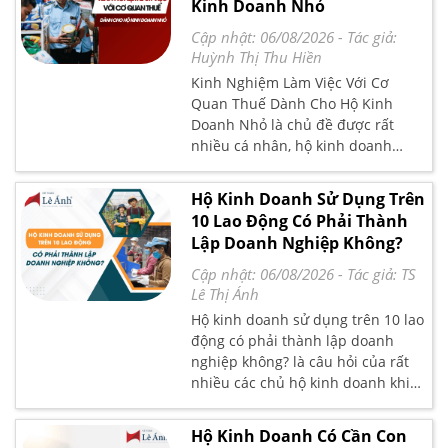
Kinh Doanh Nhỏ
rủi ro trong quá trình hoạt động.
đúng luật, nhanh chóng.
Cập nhật: 06/08/2026
- Tác giả:
Huỳnh Thị Thu Hiền
Kinh Nghiệm Làm Việc Với Cơ
Quan Thuế Dành Cho Hộ Kinh
Doanh Nhỏ là chủ đề được rất
nhiều cá nhân, hộ kinh doanh
quan tâm khi môi trường pháp lý
và quản lý thuế ngày càng siết
Hộ Kinh Doanh Sử Dụng Trên
chặt hơn. Thực tế cho thấy, nhiều
10 Lao Động Có Phải Thành
hộ kinh doanh nhỏ gặp khó khăn
Lập Doanh Nghiệp Không?
khi làm việc với cơ quan thuế do
thiếu kinh nghiệm chuẩn bị sổ
Cập nhật: 06/08/2026
- Tác giả:
TS
sách, chưa nắm rõ quy trình kê
Lê Thị Ánh
khai – quyết toán – giải trình. Bài
Hộ kinh doanh sử dụng trên 10 lao
viết này Kế toán Lê Ánh sẽ tổng
động có phải thành lập doanh
hợp đầy đủ, hệ thống và cập nhật
nghiệp không? là câu hỏi của rất
các kinh nghiệm thực tiễn khi làm
nhiều các chủ hộ kinh doanh khi
việc với cơ quan thuế cùng những
quy mô hoạt động ngày càng mở
lưu ý quan trọng nhằm hạn chế rủi
rộng. Trên thực tế, không ít người
Hộ Kinh Doanh Có Cần Con
ro truy thu và xử phạt. Nội dung
hiểu nhầm rằng chỉ cần sử dụng