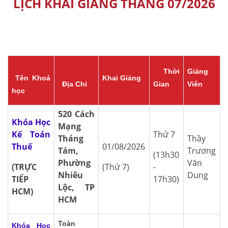
LỊCH KHAI GIẢNG THÁNG 07/2026
Thời
Giảng
Tên Khoá
Khai Giảng
Địa Chỉ
Gian
Viên
học
520 Cách
Khóa Học
Mạng
Kế Toán
Thứ 7
Tháng
Thầy
Thuế
01/08/2026
Tám,
Trương
(13h30
Phường
Văn
(TRỰC
(Thứ 7)
-
Nhiêu
Dung
TIẾP
17h30)
Lộc, TP
HCM)
HCM
Toàn
Khóa Học