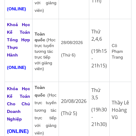
11h)
với giảng
(ONLINE)
viên)
Khoá Học
Thứ
Kế Toán
Toàn
2,4,6
Tổng Hợp
quốc
(Học
28/08/2026
trực tuyến
Cô
Thực
(19h15
tương tác
Phạm
Hành
(Thứ 6)
trực tiếp
Trang
-
với giảng
21h15)
(ONLINE)
viên)
Toàn
Khóa Học
Thứ
quốc
(Học
Kế Toán
3,5
20/08/2026
Thầy Lê
trực tuyến
Cho Chủ
(19h30
Hoàng
tương tác
Doanh
(Thứ 5)
-
Vũ
trực tiếp
Nghiệp
21h30)
với giảng
(ONLINE)
viên)