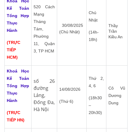
Khoá Học
520 Cách
Kế Toán
Chủ
Mạng
Tổng Hợp
Nhật
Tháng
Thực
30/08/2025
Thầy
Tám,
Hành
Trần
(Chủ Nhật)
(14h-
Phường
Kiều An
18h)
(TRỰC
11, Quận
TIẾP
3, TP HCM
HCM)
Khoá Học
Kế Toán
Thứ 2,
số 26
Tổng Hợp
4, 6
đường
Cô Vũ
14/08/2026
Thực
Láng,
Dương
(18h30
Hành
Đống Đa,
(Thứ 6)
Dung
–
Hà Nội
(TRỰC
20h30)
TIẾP HN)