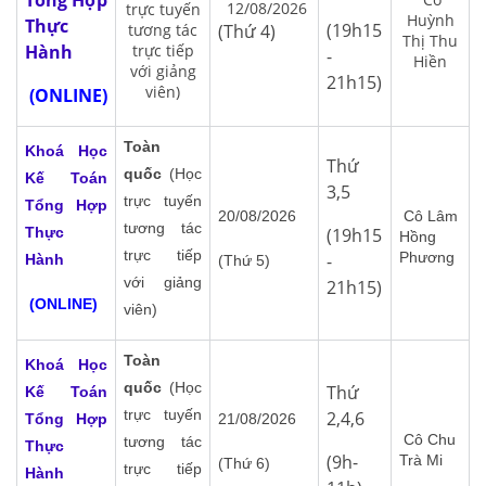
Tổng Hợp
12/08/2026
trực tuyến
Huỳnh
Thực
(19h15
tương tác
(Thứ 4)
Thị Thu
Hành
trực tiếp
-
Hiền
với giảng
21h15)
viên)
(ONLINE)
Toàn
Khoá Học
Thứ
quốc
(Học
Kế Toán
3,5
trực tuyến
Tổng Hợp
20/08/2026
Cô Lâm
tương tác
Thực
(19h15
Hồng
trực tiếp
Phương
-
Hành
(Thứ 5)
với giảng
21h15)
(ONLINE)
viên)
Toàn
Khoá Học
quốc
(Học
Thứ
Kế Toán
trực tuyến
2,4,6
Tổng Hợp
21/08/2026
Cô Chu
tương tác
Thực
(9h-
Trà Mi
(Thứ 6)
trực tiếp
Hành