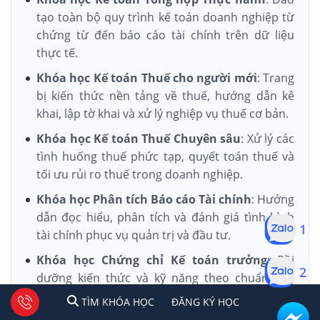
tạo toàn bộ quy trình kế toán doanh nghiệp từ
chứng từ đến báo cáo tài chính trên dữ liệu
thực tế.
Khóa học Kế toán Thuế cho người mới
: Trang
bị kiến thức nền tảng về thuế, hướng dẫn kê
khai, lập tờ khai và xử lý nghiệp vụ thuế cơ bản.
Khóa học Kế toán Thuế Chuyên sâu
: Xử lý các
tình huống thuế phức tạp, quyết toán thuế và
tối ưu rủi ro thuế trong doanh nghiệp.
Khóa học Phân tích Báo cáo Tài chính
: Hướng
dẫn đọc hiểu, phân tích và đánh giá tình hình
1
tài chính phục vụ quản trị và đầu tư.
Khóa học Chứng chỉ Kế toán trưởng
: Bồi
2
dưỡng kiến thức và kỹ năng theo chuẩn quy
định, phục vụ bổ nhiệm vị trí kế toán trưởng.
1
2
Tư vấn facebook
TÌM KHÓA HỌC
ĐĂNG KÍ HỌC
TÌM KHÓA HỌC
ĐĂNG KÝ HỌC