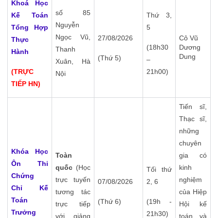
Khoá Học
số 85
Kế Toán
Thứ 3,
Nguyễn
Tổng Hợp
5
Ngọc Vũ,
27/08/2026
Cô Vũ
Thực
(18h30
Dương
Thanh
Hành
Dung
(Thứ 5)
–
Xuân, Hà
(TRỰC
21h00)
Nội
TIẾP HN)
Tiến sĩ,
Thạc sĩ,
những
chuyên
Khóa Học
Toàn
gia có
Ôn Thi
quốc
(Học
kinh
Tối thứ
Chứng
trực tuyến
nghiệm
07/08/2026
2, 6
Chỉ
Kế
tương tác
của Hiệp
Toán
(Thứ 6)
(19h -
trực tiếp
Hội kế
Trưởng
21h30)
với giảng
toán và