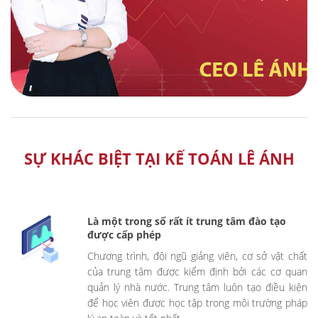
SỰ KHÁC BIỆT TẠI KẾ TOÁN LÊ ÁNH
Là một trong số rất ít trung tâm đào tạo
được cấp phép
Chương trình, đội ngũ giảng viên, cơ sở vật chất
của trung tâm được kiểm định bởi các cơ quan
quản lý nhà nước. Trung tâm luôn tạo điều kiện
để học viên được học tập trong môi trường pháp