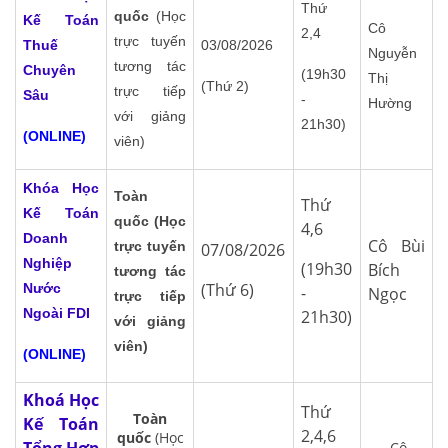
Thứ
quốc
(Học
Kế Toán
Cô
2,4
trực tuyến
Thuế
03/08/2026
Nguyễn
tương tác
Chuyên
(19h30
Thị
(Thứ 2)
trực tiếp
Sâu
-
Hường
với giảng
21h30)
(ONLINE)
viên)
Khóa Học
Toàn
Thứ
Kế Toán
quốc (Học
4,6
Doanh
Cô Bùi
trực tuyến
07/08/2026
Nghiệp
(19h30
Bích
tương tác
(Thứ 6)
Nước
-
Ngọc
trực tiếp
Ngoài FDI
21h30)
với giảng
viên)
(ONLINE)
Khoá Học
Thứ
Toàn
Kế Toán
2,4,6
quốc
(Học
Cô