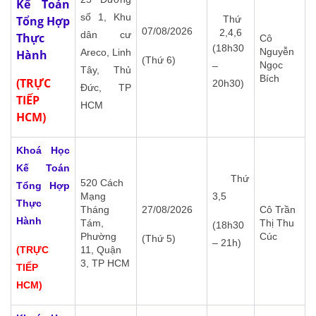
Kế Toán
số 1, Khu
Tổng Hợp
Thứ
07/08/2026
2,4,6
dân cư
Thực
Cô
(18h30
Nguyễn
Areco, Linh
Hành
(Thứ 6)
Ngọc
–
Tây, Thủ
Bích
(TRỰC
20h30)
Đức, TP
TIẾP
HCM
HCM)
Khoá Học
Kế Toán
Thứ
520 Cách
Tổng Hợp
Mạng
3,5
Thực
Tháng
27/08/2026
Cô Trần
Hành
Tám,
Thị Thu
(18h30
Phường
Cúc
(Thứ 5)
– 21h)
(TRỰC
11, Quận
3, TP HCM
TIẾP
HCM)