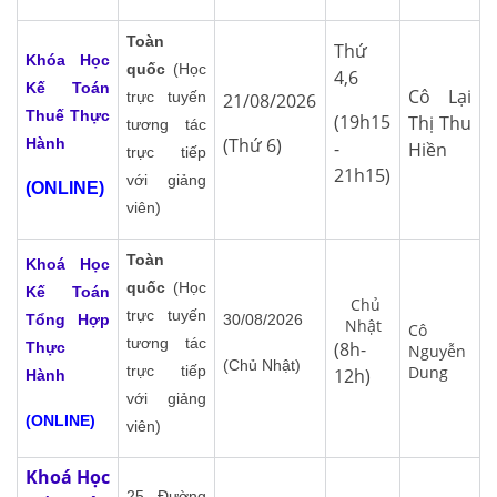
Toàn
Thứ
Khóa Học
quốc
(Học
4,6
Kế Toán
Cô Lại
trực tuyến
21/08/2026
Thuế Thực
(19h15
Thị Thu
tương tác
(Thứ 6)
Hành
-
Hiền
trực tiếp
21h15)
với giảng
(ONLINE)
viên)
Toàn
Khoá Học
quốc
(Học
Kế Toán
Chủ
trực tuyến
Tổng Hợp
30/08/2026
Nhật
Cô
tương tác
(8h-
Thực
Nguyễn
(Chủ Nhật)
trực tiếp
Dung
12h)
Hành
với giảng
(ONLINE)
viên)
Khoá Học
25 Đường