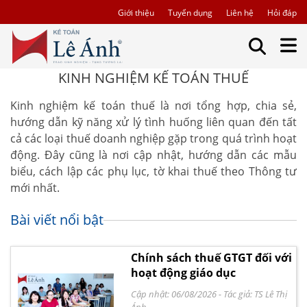
Giới thiệu
Tuyển dụng
Liên hệ
Hỏi đáp
KINH NGHIỆM KẾ TOÁN THUẾ
Kinh nghiệm kế toán thuế là nơi tổng hợp, chia sẻ,
hướng dẫn kỹ năng xử lý tình huống liên quan đến tất
cả các loại thuế doanh nghiệp gặp trong quá trình hoạt
động. Đây cũng là nơi cập nhật, hướng dẫn các mẫu
biểu, cách lập các phụ lục, tờ khai thuế theo Thông tư
mới nhất.
Bài viết nổi bật
Chính sách thuế GTGT đối với
hoạt động giáo dục
Cập nhật: 06/08/2026
- Tác giả:
TS Lê Thị