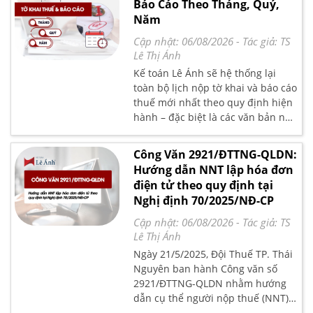
Báo Cáo Theo Tháng, Quý,
phòng ngừa rủi ro hiệu quả.
sự hỗ trợ của phần mềm kế toán
Năm
và nhiều hướng dẫn trên mạng,
việc “tự làm” tưởng chừng đơn
Cập nhật: 06/08/2026
- Tác giả:
TS
giản nhưng thực tế lại tiềm ẩn rất
Lê Thị Ánh
nhiều rủi ro pháp lý nếu không
Kế toán Lê Ánh sẽ hệ thống lại
nắm vững nghiệp vụ.
toàn bộ lịch nộp tờ khai và báo cáo
thuế mới nhất theo quy định hiện
hành – đặc biệt là các văn bản như
Luật Quản lý thuế số
38/2019/QH14, Nghị định
Công Văn 2921/ĐTTNG-QLDN:
126/2020/NĐ-CP, và Thông tư
Hướng dẫn NNT lập hóa đơn
80/2021/TT-BTC.
điện tử theo quy định tại
Nghị định 70/2025/NĐ-CP
Cập nhật: 06/08/2026
- Tác giả:
TS
Lê Thị Ánh
Ngày 21/5/2025, Đội Thuế TP. Thái
Nguyên ban hành Công văn số
2921/ĐTTNG-QLDN nhằm hướng
dẫn cụ thể người nộp thuế (NNT)
trong việc lập hóa đơn điện tử