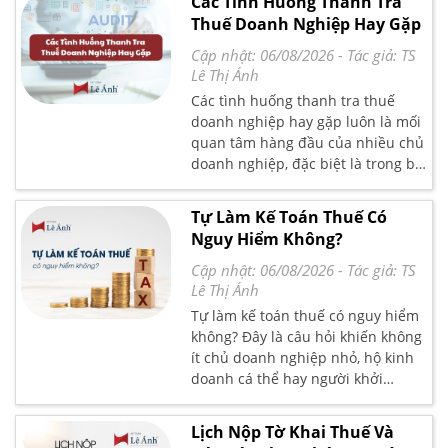
Các Tình Huống Thanh Tra
dụng. Nếu bạn đang hoạt động
Thuế Doanh Nghiệp Hay Gặp
dưới hình thức hộ kinh doanh cá
thể hoặc đang chuẩn bị đăng ký
Cập nhật: 06/08/2026
- Tác giả:
TS
kinh doanh, bài viết này sẽ cung
Lê Thị Ánh
cấp cho bạn cái nhìn đầy đủ và sát
Các tình huống thanh tra thuế
thực tế nhất.
doanh nghiệp hay gặp luôn là mối
quan tâm hàng đầu của nhiều chủ
doanh nghiệp, đặc biệt là trong bối
cảnh cơ quan thuế tăng cường siết
chặt quản lý và xử phạt nghiêm sai
Tự Làm Kế Toán Thuế Có
phạm. Dù doanh nghiệp đã kê khai
Nguy Hiểm Không?
thuế đầy đủ, việc bị đưa vào diện
thanh tra vẫn có thể xảy ra nếu
Cập nhật: 06/08/2026
- Tác giả:
TS
phát sinh những dấu hiệu bất
Lê Thị Ánh
thường hoặc rủi ro cao trong báo
Tự làm kế toán thuế có nguy hiểm
cáo tài chính – thuế. Bài viết dưới
không? Đây là câu hỏi khiến không
đây Kế toán Lê Ánh sẽ giúp bạn
ít chủ doanh nghiệp nhỏ, hộ kinh
nhận diện những tình huống
doanh cá thể hay người khởi
thanh tra thường gặp, các lỗi
nghiệp băn khoăn khi muốn tiết
doanh nghiệp hay mắc phải, hậu
kiệm chi phí nhưng vẫn phải đảm
Lịch Nộp Tờ Khai Thuế Và
quả pháp lý đi kèm và giải pháp để
bảo tuân thủ pháp luật thuế. Với