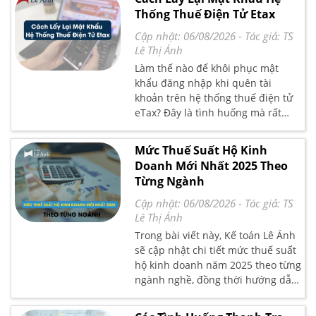
Thống Thuế Điện Tử Etax
Cập nhật: 06/08/2026
- Tác giả:
TS
Lê Thị Ánh
Làm thế nào để khôi phục mật
khẩu đăng nhập khi quên tài
khoản trên hệ thống thuế điện tử
eTax? Đây là tình huống mà rất
nhiều kế toán gặp phải trong quá
trình thực hiện kê khai, nộp thuế
Mức Thuế Suất Hộ Kinh
qua mạng. Nếu bạn đang loay
Doanh Mới Nhất 2025 Theo
hoay không biết bắt đầu từ đâu,
Từng Ngành
đừng bỏ qua bài viết dưới đây. Kế
toán Lê Ánh sẽ hướng dẫn bạn chi
Cập nhật: 06/08/2026
- Tác giả:
TS
tiết từng bước trong “Cách Lấy Lại
Lê Thị Ánh
Mật Khẩu Hệ Thống Thuế Điện Tử
Trong bài viết này, Kế toán Lê Ánh
Etax” – dễ hiểu, dễ làm và áp dụng
sẽ cập nhật chi tiết mức thuế suất
được ngay.
hộ kinh doanh năm 2025 theo từng
ngành nghề, đồng thời hướng dẫn
cách xác định doanh thu tính thuế
và những lưu ý quan trọng khi áp