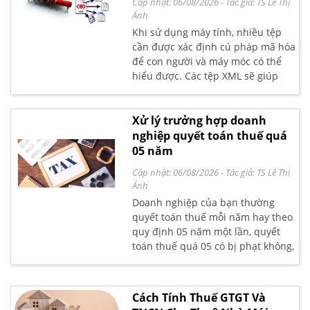
Cập nhật: 06/08/2026
- Tác giả:
TS Lê Thị
Nhiệm vụ, công việc của kế toán
Ánh
thuế trong doanh nghiệp, hãy
Khi sử dụng máy tính, nhiều tệp
cùng Kế toán Lê Ánh tìm hiểu chi
cần được xác định cú pháp mã hóa
tiết trong phần nội dung bài viết
để con người và máy móc có thể
dưới đây.
hiểu được. Các tệp XML sẽ giúp
bạn thực hiện việc này bằng cách
sử dụng các thẻ tùy chỉnh để mô
tả cấu trúc và các đặc điểm khác
Xử lý trưởng hợp doanh
của tài liệu. Bài viết dưới đây Kế
nghiệp quyết toán thuế quá
Toán Lê Ánh sẽ giúp các bạn hiểu
05 năm
rõ hơn về phần mềm đọc tờ khai
Cập nhật: 06/08/2026
- Tác giả:
TS Lê Thị
XML là gì? Cách download và sử
Ánh
dụng XML ra sao?
Doanh nghiệp của bạn thường
quyết toán thuế mỗi năm hay theo
quy định 05 năm một lần, quyết
toán thuế quá 05 có bị phạt không,
theo quy định nào, qua thời hạn
quyết toán doanh nghiệp có phải
quyết toán cho cả 05 năm trước
Cách Tính Thuế GTGT Và
đó. Kế toán Lê Ánh xin gửi đến bạn