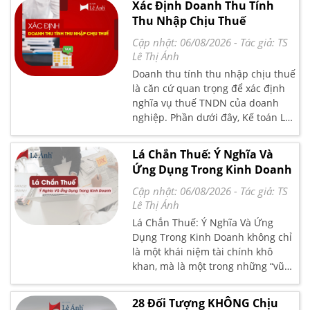
Xác Định Doanh Thu Tính
thể thực hiện đúng ngay từ đầu.
Bài viết Kế toán Lê Ánh hướng dẫn
Thu Nhập Chịu Thuế
chi tiết cách tra cứu, điều kiện thực
hiện và các lưu ý quan trọng để
Cập nhật: 06/08/2026
- Tác giả:
TS
tránh chậm hoàn hoặc bị yêu cầu
Lê Thị Ánh
bổ sung hồ sơ.
Doanh thu tính thu nhập chịu thuế
là căn cứ quan trọng để xác định
nghĩa vụ thuế TNDN của doanh
nghiệp. Phần dưới đây, Kế toán Lê
Ánh sẽ tóm lược khái niệm – thời
điểm ghi nhận – các trường hợp
Lá Chắn Thuế: Ý Nghĩa Và
doanh thu đặc thù, giúp kế toán xử
Ứng Dụng Trong Kinh Doanh
lý đúng theo quy định hiện hành.
Cập nhật: 06/08/2026
- Tác giả:
TS
Lê Thị Ánh
Lá Chắn Thuế: Ý Nghĩa Và Ứng
Dụng Trong Kinh Doanh không chỉ
là một khái niệm tài chính khô
khan, mà là một trong những “vũ
khí chiến lược” giúp doanh nghiệp
tối ưu hóa lợi nhuận hợp pháp và
28 Đối Tượng KHÔNG Chịu
nâng cao hiệu quả quản trị tài