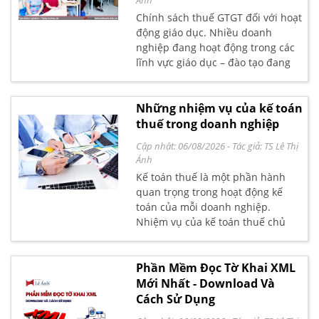
Ánh
Chính sách thuế GTGT đối với hoạt
động giáo dục. Nhiều doanh
nghiệp đang hoạt động trong các
lĩnh vực giáo dục – đào tạo đang
thắc mắc về những chính sách
thuế áp dụng với đơn vị mình, có
ưu đãi về thuế TNDN hay không?
Những nhiệm vụ của kế toán
Hoặc có được khấu trừ thuế GTGT
thuế trong doanh nghiệp
không? Đây là vấn đề được rất
Cập nhật: 06/08/2026
- Tác giả:
TS Lê Thị
nhiều
Ánh
Kế toán thuế là một phần hành
quan trọng trong hoạt động kế
toán của mỗi doanh nghiệp.
Nhiệm vụ của kế toán thuế chủ
yếu là xác định cơ sở tính thuế và
kết hợp với kế toán tổng hợp để
lập các báo cáo, thực hiện nghĩa vụ
Phần Mềm Đọc Tờ Khai XML
liên quan đến thuế của doanh
Mới Nhất - Download Và
nghiệp đối với nhà nước. Để hiểu
Cách Sử Dụng
rõ hơn về kế toán thuế là gì?