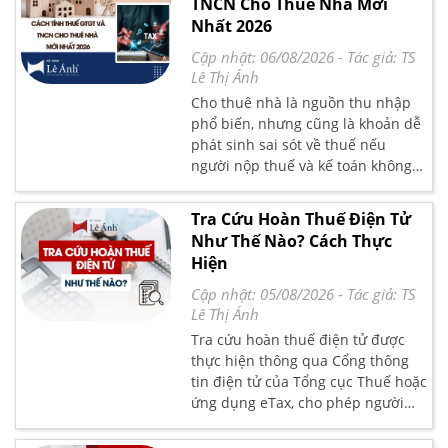
TNCN Cho Thuê Nhà Mới
đọc bài viết hướng dẫn chi tiết tại
Nhất 2026
đây.
Cập nhật: 06/08/2026
- Tác giả:
TS
Lê Thị Ánh
Cho thuê nhà là nguồn thu nhập
phổ biến, nhưng cũng là khoản dễ
phát sinh sai sót về thuế nếu
người nộp thuế và kế toán không
nắm rõ quy định. Trên thực tế,
nhiều cá nhân vẫn còn lúng túng
Tra Cứu Hoàn Thuế Điện Tử
khi xác định doanh thu chịu thuế,
Như Thế Nào? Cách Thực
tỷ lệ thuế phải nộp hoặc cách tính
Hiện
thuế trong từng trường hợp cụ
thể. Bài viết sau Kế toán Lê Ánh sẽ
Cập nhật: 05/08/2026
- Tác giả:
TS
giúp bạn hiểu rõ Cách Tính Thuế
Lê Thị Ánh
GTGT Và TNCN Cho Thuê Nhà Mới
Tra cứu hoàn thuế điện tử được
Nhất 2026, phương pháp tính thuế
thực hiện thông qua Cổng thông
theo quy định hiện hành, cách áp
tin điện tử của Tổng cục Thuế hoặc
dụng đúng thuế GTGT và thuế
ứng dụng eTax, cho phép người
TNCN cho hoạt động cho thuê nhà,
nộp thuế theo dõi tình trạng hồ sơ
kèm ví dụ minh họa dễ hiểu để có
hoàn thuế theo từng bước xử lý.