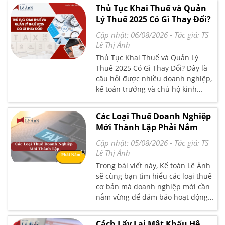
tích toàn cảnh, giúp bạn nắm bắt
Thủ Tục Khai Thuế và Quản
kịp thời các điểm mới và cách áp
Lý Thuế 2025 Có Gì Thay Đổi?
dụng thực tiễn.
Cập nhật: 06/08/2026
- Tác giả:
TS
Lê Thị Ánh
Thủ Tục Khai Thuế và Quản Lý
Thuế 2025 Có Gì Thay Đổi? Đây là
câu hỏi được nhiều doanh nghiệp,
kế toán trưởng và chủ hộ kinh
doanh quan tâm ngay từ đầu năm
2025. Việc nắm rõ những điểm mới
Các Loại Thuế Doanh Nghiệp
không chỉ giúp tuân thủ đúng quy
Mới Thành Lập Phải Nắm
định pháp luật, mà còn tối ưu
được quy trình quản lý thuế, hạn
Cập nhật: 05/08/2026
- Tác giả:
TS
chế rủi ro xử phạt. Trong bài viết
Lê Thị Ánh
này, Kế toán Lê Ánh sẽ phân tích
Trong bài viết này, Kế toán Lê Ánh
chi tiết các quy định mới nhất, chỉ
sẽ cùng bạn tìm hiểu các loại thuế
ra những thay đổi quan trọng và
cơ bản mà doanh nghiệp mới cần
gợi ý giải pháp áp dụng thực tế để
nắm vững để đảm bảo hoạt động
bạn đọc có thể triển khai ngay
hiệu quả và tránh rủi ro pháp lý.
trong công việc.
Cách Lấy Lại Mật Khẩu Hệ