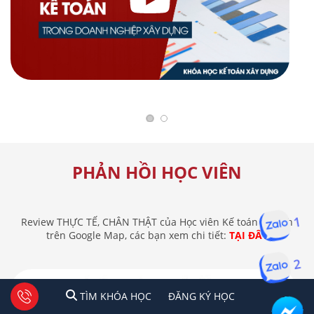
PHẢN HỒI HỌC VIÊN
Review THỰC TẾ, CHÂN THẬT của Học viên Kế toán Lê Ánh
1
trên Google Map, các bạn xem chi tiết:
TẠI ĐÂY
2
1
2
Tư vấn facebook
TÌM KHÓA HỌC
ĐĂNG KÍ HỌC
TÌM KHÓA HỌC
ĐĂNG KÝ HỌC