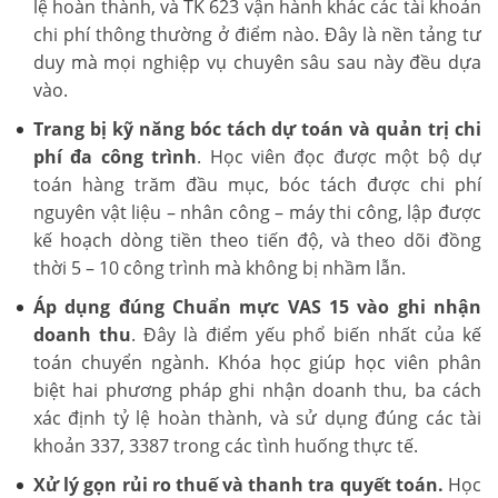
lệ hoàn thành, và TK 623 vận hành khác các tài khoản
chi phí thông thường ở điểm nào. Đây là nền tảng tư
duy mà mọi nghiệp vụ chuyên sâu sau này đều dựa
vào.
Trang bị kỹ năng bóc tách dự toán và quản trị chi
phí đa công trình
. Học viên đọc được một bộ dự
toán hàng trăm đầu mục, bóc tách được chi phí
nguyên vật liệu – nhân công – máy thi công, lập được
kế hoạch dòng tiền theo tiến độ, và theo dõi đồng
thời 5 – 10 công trình mà không bị nhầm lẫn.
Áp dụng đúng Chuẩn mực VAS 15 vào ghi nhận
doanh thu
. Đây là điểm yếu phổ biến nhất của kế
toán chuyển ngành. Khóa học giúp học viên phân
biệt hai phương pháp ghi nhận doanh thu, ba cách
xác định tỷ lệ hoàn thành, và sử dụng đúng các tài
khoản 337, 3387 trong các tình huống thực tế.
Xử lý gọn rủi ro thuế và thanh tra quyết toán.
Học