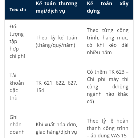
Kế toán thương
Kế toán xây
Tiêu chí
mại/dịch vụ
dựng
Đối
Theo từng công
tượng
Theo kỳ kế toán
trình, hạng mục,
tập
(tháng/quý/năm)
có khi kéo dài
hợp
nhiều năm
chi phí
Có thêm TK 623 –
Tài
Chi phí máy thi
khoản
TK 621, 622, 627,
công (không
đặc
154
ngành nào khác
thù
có)
Ghi
Theo tỷ lệ hoàn
nhận
Khi xuất hóa đơn,
thành công trình
doanh
giao hàng/dịch vụ
– áp dụng VAS 15