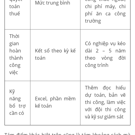
Mức trung bình
toán
chi phí máy, chi
thuế
phí ăn ca công
trường
Thời
gian
Có nghiệp vụ kéo
hoàn
Kết sổ theo kỳ kế
dài 2 – 5 năm
thành
toán
theo vòng đời
công
công trình
việc
Thêm đọc hiểu
Kỹ
dự toán, bản vẽ
năng
Excel, phần mềm
thi công, làm việc
bổ trợ
kế toán
với đội thi công
cần có
và kỹ sư giám sát
Tám điểm khác biệt trên cũng là tám khoảng cách mà