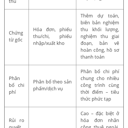
thu
Thêm dự toán,
biên bản nghiệm
Hóa đơn, phiếu
thu khối lượng,
Chứng
thu/chi, phiếu
nghiệm thu giai
từ gốc
nhập/xuất kho
đoạn, bản vẽ
hoàn công, hồ sơ
thanh toán
Phân bổ chi phí
Phân
chung cho nhiều
Phân bổ theo sản
bổ chi
công trình cùng
phẩm/dịch vụ
phí
thời điểm – tiêu
thức phức tạp
Cao – đặc biệt ở
Rủi ro
hóa đơn nhân
quyết
công thuê ngoài,