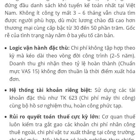
đứng đầu danh sách khó tuyển kế toán nhất tại Việt
Nam. Không ít công ty mất 3 – 6 tháng vẫn chưa tìm
được người phù hợp, dù mức lương chào đã cao hơn
thương mại cùng cấp bậc từ 30 đến 50 phần trăm. Gốc
rễ của tình trạng này nằm ở ba yếu tố căn bản.
Logic vận hành đặc thù:
Chi phí không tập hợp theo
kỳ mà kéo dài theo vòng đời công trình (2–5 năm).
Doanh thu ghi nhận theo tỷ lệ hoàn thành (Chuẩn
mực VAS 15) không đơn thuần là thời điểm xuất hóa
đơn.
Hệ thống tài khoản riêng biệt:
Sử dụng các tài
khoản đặc thù như TK 623 (Chi phí máy thi công)
cùng bộ hồ sơ nghiệm thu, hoàn công phức tạp.
Rủi ro quyết toán thuế cực kỳ lớn:
Cơ quan thuế
luôn kiểm tra gắt gao các khoản chi phí nhân công
thuê ngoài, chi phí vật tư xuất thẳng tại công trường,
chi phí máy... Nếu không có kinh nghiệm thực chiến,