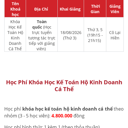
Tên
Thời
Giảng
Khoá
Địa Chỉ
Khai Giảng
Gian
Viên
học
Khóa
Toàn
Học Kế
quốc
(Học
Thứ 3, 5
Toán Hộ
trực tuyến
18/08/2026
Cô Lại
(19h15 -
Kinh
tương tác trực
(Thứ 3)
Hiền
21h15)
Doanh
tiếp với giảng
Cá Thể
viên)
Học Phí Khóa Học Kế Toán Hộ Kinh Doanh
Cá Thể
Học phí
khóa học kế toán hộ kinh doanh cá thể
theo
nhóm (3 - 5 học viên):
4.800.000
đồng
Học phí hình thức 1 kèm 1 (theo thỏa thuận)