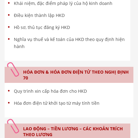
Khái niệm, đặc điểm pháp lý của hộ kinh doanh
Điều kiện thành lập HKD
Hồ sơ, thủ tục đăng ký HKD
Nghĩa vụ thuế và kế toán của HKD theo quy định hiện
hành
HÓA ĐƠN & HÓA ĐƠN ĐIỆN TỬ THEO NGHỊ ĐỊNH
70
Quy trình xin cấp hóa đơn cho HKD
Hóa đơn điện tử khởi tạo từ máy tính tiền
LAO ĐỘNG – TIỀN LƯƠNG – CÁC KHOẢN TRÍCH
THEO LƯƠNG