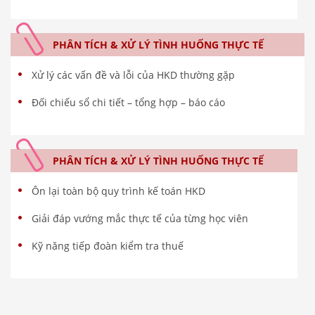
PHÂN TÍCH & XỬ LÝ TÌNH HUỐNG THỰC TẾ
Xử lý các vấn đề và lỗi của HKD thường gặp
Đối chiếu sổ chi tiết – tổng hợp – báo cáo
PHÂN TÍCH & XỬ LÝ TÌNH HUỐNG THỰC TẾ
Ôn lại toàn bộ quy trình kế toán HKD
Giải đáp vướng mắc thực tế của từng học viên
Kỹ năng tiếp đoàn kiểm tra thuế