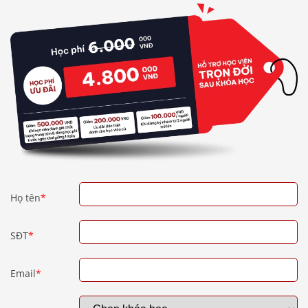
Họ tên
*
SĐT
*
Email
*