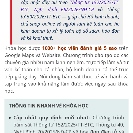
cập nhật đầy đủ theo
Thông tư 152/2025/TT-
BTC
,
Nghị định 68/2026/NĐ-CP
và Thông
tư 50/2026/TT-BTC — giúp chủ Hộ kinh doanh,
chủ shop online và người làm kế toán cho hộ
kinh doanh tự xử lý toàn bộ sổ sách, hóa đơn
và kê khai thuế.
Khóa học được
1000+
học viên đánh giá 5 sao
trên
Google Maps và Website. Chương trình đào tạo do các
chuyên gia nhiều năm kinh nghiệm, trực tiếp làm và tư
vấn kế toán cho cá nhân, hộ kinh doanh cá thể trực
tiếp giảng dạy. Nội dung bám sát thực tế vận hành và
tập trung vào khả năng làm được việc ngay sau khóa
học.
THÔNG TIN NHANH VỀ KHÓA HỌC
Cập nhật quy định mới nhất:
Chương trình
bám sát Thông tư 152/2025/TT-BTC, Thông tư 40,
Nghị định 70/2025/NĐ-CP về hóa đơn điện tử và