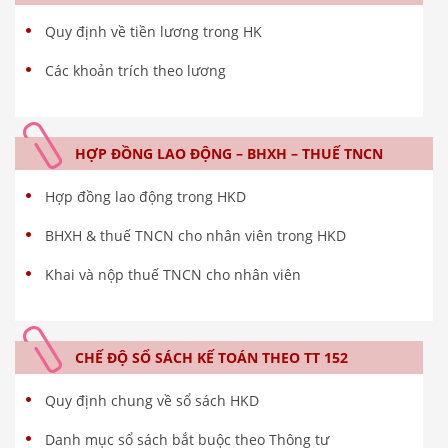
Quy định về tiền lương trong HK
Các khoản trích theo lương
HỢP ĐỒNG LAO ĐỘNG – BHXH – THUẾ TNCN
Hợp đồng lao động trong HKD
BHXH & thuế TNCN cho nhân viên trong HKD
Khai và nộp thuế TNCN cho nhân viên
CHẾ ĐỘ SỔ SÁCH KẾ TOÁN THEO TT 152
Quy định chung về sổ sách HKD
Danh mục sổ sách bắt buộc theo Thông tư