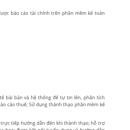
được báo cáo tài chính trên phần mềm kế toán
ế bài bản và hệ thống để tự tin lên, phân tích
 báo cáo thuế; Sử dụng thành thạo phần mềm kế
 trực tiếp hướng dẫn đến khi thành thạo; hỗ trợ
óa học; được kết nối tuyển dụng và hướng dẫn