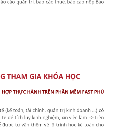
báo cáo quản trị, báo cáo thuế, báo cáo nộp Bảo
G THAM GIA KHÓA HỌC
 HỢP THỰC HÀNH TRÊN PHẦN MỀM FAST PHÙ
tế (kế toán, tài chính, quản trị kinh doanh …) có
tế để tích lũy kinh nghiệm, xin việc làm => Liên
 được tư vấn thêm về lộ trình học kế toán cho