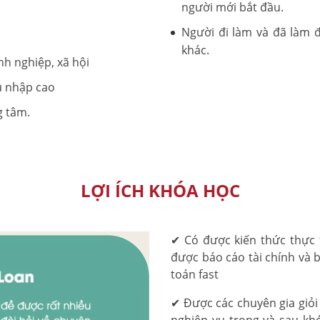
người mới bắt đầu.
Người đi làm và đã làm 
khác.
h nghiệp, xã hội
hu nhập cao
g tâm.
LỢI ÍCH KHÓA HỌC
✔ Có được kiến thức thực t
được báo cáo tài chính và
toán fast
✔ Được các chuyên gia giỏi
nghiệp vụ trong và sau kh