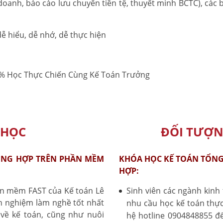
doanh, báo cáo lưu chuyển tiền tệ, thuyết minh BCTC), các 
ễ hiểu, dễ nhớ, dễ thực hiện
% Học Thực Chiến Cùng Kế Toán Trưởng
 HỌC
ĐỐI TƯỢN
ỔNG HỢP TRÊN PHẦN MỀM
KHÓA HỌC KẾ TOÁN TỔNG
HỢP:
ần mềm FAST của Kế toán Lê
Sinh viên các ngành kinh 
nh nghiệm làm nghề tốt nhất
nhu cầu học kế toán thực 
 về kế toán, cũng như nuôi
hệ hotline 0904848855 để