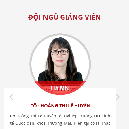
ĐỘI NGŨ GIẢNG VIÊN
Hà Nội
THẦY : ĐỖ LÊ ĐẠT
Thầy Đỗ Lê Đạt hiện đang công tác tại Công ty NNR
Global Logistics Vietnam - Một trong những Công ty