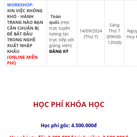
WORKSHOP
:
XIN VIỆC KHÔNG
KHÓ - HÀNH
Toàn
TRANG NÀO BẠN
quốc
(Học
Sáng
CẦN CHUẨN BỊ
trực tuyến
14/09/2024
Thứ 7
Ngu
ĐỂ BẮT ĐẦU
tương tác
(Thứ 7)
(09h00-
Huy 
TRONG NGHỀ
trực tiếp với
12h00)
XUẤT NHẬP
giảng viên)
KHẨU
ĐĂNG KÝ
(ONLINE MIỄN
PHÍ)
HỌC PHÍ KHÓA HỌC
Học phí gốc: 4.500.000đ