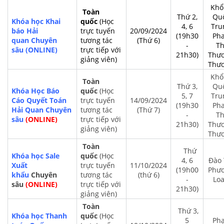
Khổ
Toàn
Thứ 2,
Qu
Khóa học Khai
quốc
(Học
4, 6
Tru
báo Hải
trực tuyến
20/09/2024
(19h30
Ph
quan
Chuyên
tương tác
(Thứ 6)
-
Th
sâu
(ONLINE)
trực tiếp với
21h30)
Thư
giảng viên)
Thư
Khổ
Toàn
Thứ 3,
Qu
Khóa Học Báo
quốc
(Học
5, 7
Tru
Cáo Quyết Toán
trực tuyến
14/09/2024
(19h30
Ph
Hải Quan
Chuyên
tương tác
(Thứ 7)
-
Th
sâu
(ONLINE)
trực tiếp với
21h30)
Thư
giảng viên)
Thư
Toàn
Thứ
Khóa học Sale
quốc
(Học
4, 6
Đào 
Xuất
trực tuyến
11/10/2024
(19h00
Phư
khẩu
Chuyên
tương tác
(thứ 6)
-
Lo
sâu
(ONLINE)
trực tiếp với
21h30)
giảng viên)
Toàn
Thứ 3,
Khóa học Thanh
quốc
(Học
5
Ph