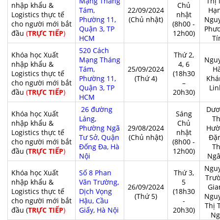
Mạng Tháng
Thị
nhập khẩu &
Chủ
Tám,
22/09/2024
Hạ
Logistics thực tế
nhật
Phường 11,
(Chủ nhật)
Ngu
cho người mới bắt
(8h00 -
Quận 3, TP
Phư
đầu
(
TRỰC TIẾP
)
12h00)
HCM
Tí
520 Cách
Khóa học Xuất
Thứ 2,
Mạng Tháng
Ngu
nhập khẩu &
4, 6
Tám,
25/09/2024
H
Logistics thực tế
(18h30
Phường 11,
(Thứ 4)
Khá
cho người mới bắt
–
Quận 3, TP
Li
đầu
(
TRỰC TIẾP
)
20h30)
HCM
26 đường
Dươ
Khóa học Xuất
Sáng
Láng,
Th
nhập khẩu &
Chủ
Phường Ngã
29/08/2024
Hườ
Logistics thực tế
nhật
Tư Sở, Quận
(Chủ nhật)
Đặ
cho người mới bắt
(8h00 -
Đống Đa, Hà
Th
đầu (
TRỰC TIẾP
)
12h00)
Nội
Ng
Ngu
Khóa học Xuất
Số 8 Phan
Thứ 3,
Trư
nhập khẩu &
Văn Trường,
5
26/09/2024
Gia
Logistics thực tế
Dịch Vọng
(18h30
(Thứ 5)
Ngu
cho người mới bắt
Hậu, Cầu
-
Thị 
đầu (
TRỰC TIẾP
)
Giấy, Hà Nội
20h30)
Ng