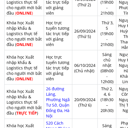
Logistics thực tế
tác trực tiếp
(19h00
Ngu
(Thứ 2)
cho người mới bắt
với giảng
-
Phư
đầu
(
ONLINE
)
viên
21h00)
Tí
Ngu
Khóa học Xuất
Học trực
Thứ 3,
Huy 
nhập khẩu &
tuyến tương
5
26/09/2024
Huỳ
Logistics thực tế
tác trực tiếp
(19h00
(Thứ 5)
Th
cho người mới bắt
với giảng
-
Tha
đầu (
ONLINE
)
viên
21h00)
Hằ
Sáng
Ngu
Khóa học Xuất
Học trực
chủ
Huy 
nhập khẩu &
tuyến tương
06/10/2024
nhật
Ngu
Logistics thực tế
tác trực tiếp
(Chủ nhật)
(08h00
H
cho người mới bắt
với giảng
-
Khá
đầu
(
ONLINE
)
viên
12h00)
Li
26 đường
Thứ 2,
Ngu
Khóa học Xuất
Láng,
4, 6
Cô
nhập khẩu &
Phường Ngã
20/09/2024
(18h30
Ngu
Logistics thực tế
Tư Sở, Quận
(Thứ 6)
–
Thị 
cho người mới bắt
Đống Đa, Hà
20h30)
Ng
đầu (
TRỰC TIẾP
)
Nội
520 Cách
Ph
Khóa học Xuất
Sáng