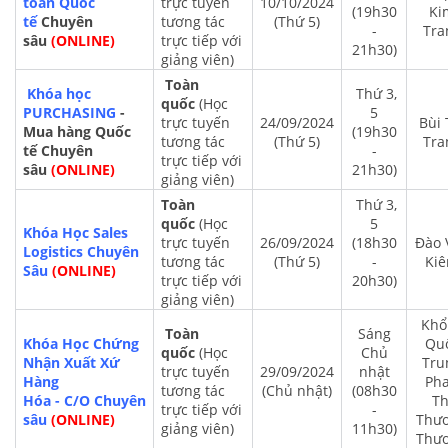
toán Quốc
trực tuyến
10/10/2024
(19h30
Ki
tế
Chuyên
tương tác
(Thứ 5)
-
Tra
sâu
(ONLINE)
trực tiếp với
21h30)
giảng viên)
Toàn
Khóa học
Thứ 3,
quốc
(Học
PURCHASING
-
5
trực tuyến
24/09/2024
Bùi 
Mua hàng Quốc
(19h30
tương tác
(Thứ 5)
Tra
tế Chuyên
-
trực tiếp với
sâu
(ONLINE)
21h30)
giảng viên)
Toàn
Thứ 3,
quốc
(Học
5
Khóa Học Sales
trực tuyến
26/09/2024
(18h30
Đào 
Logistics Chuyên
tương tác
(Thứ 5)
-
Ki
Sâu
(ONLINE)
trực tiếp với
20h30)
giảng viên)
Khổ
Toàn
Sáng
Khóa Học Chứng
Qu
quốc
(Học
Chủ
Nhận Xuất Xứ
Tru
trực tuyến
29/09/2024
nhật
Hàng
Ph
tương tác
(Chủ nhật)
(08h30
Hóa
-
C/O
Chuyên
Th
trực tiếp với
-
sâu
(ONLINE)
Thư
giảng viên)
11h30)
Thư