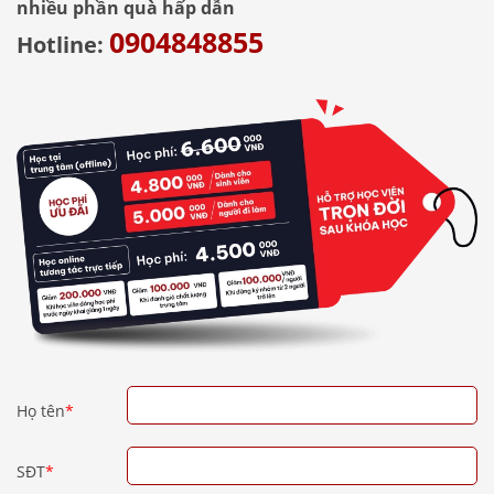
nhiều phần quà hấp dẫn
0904848855
Hotline:
Họ tên
*
SĐT
*