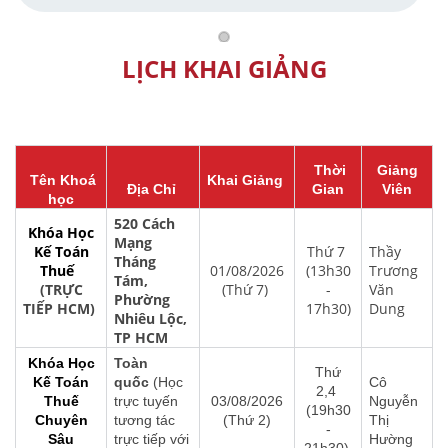
LỊCH KHAI GIẢNG
Thời
Giảng
Tên Khoá
Khai Giảng
Địa Chỉ
Gian
Viên
học
520 Cách
Khóa Học
Mạng
Kế Toán
Thứ 7
Thầy
Tháng
Thuế
01/08/2026
(13h30
Trương
Tám,
(TRỰC
(Thứ 7)
-
Văn
Phường
TIẾP HCM)
17h30)
Dung
Nhiêu Lộc,
TP HCM
Khóa Học
Toàn
Thứ
Kế Toán
quốc
(Học
Cô
2,4
Thuế
trực tuyến
03/08/2026
Nguyễn
(19h30
Chuyên
tương tác
(Thứ 2)
Thị
-
Sâu
trực tiếp với
Hường
21h30)