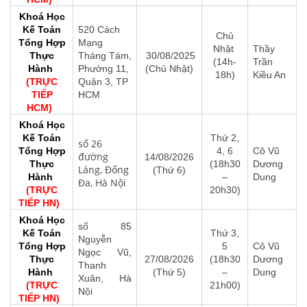
Khoá Học
Kế Toán
520 Cách
Chủ
Tổng Hợp
Mạng
Nhật
Thầy
Thực
Tháng Tám,
30/08/2025
(14h-
Trần
Hành
Phường 11,
(Chủ Nhật)
18h)
Kiều An
(TRỰC
Quận 3, TP
TIẾP
HCM
HCM)
Khoá Học
Kế Toán
Thứ 2,
số 26
Tổng Hợp
4, 6
Cô Vũ
đường
14/08/2026
Thực
(18h30
Dương
Láng, Đống
(Thứ 6)
Hành
–
Dung
Đa, Hà Nội
(TRỰC
20h30)
TIẾP HN)
Khoá Học
số 85
Kế Toán
Thứ 3,
Nguyễn
Tổng Hợp
5
Cô Vũ
Ngọc Vũ,
Thực
27/08/2026
(18h30
Dương
Thanh
Hành
(Thứ 5)
–
Dung
Xuân, Hà
(TRỰC
21h00)
Nội
TIẾP HN)