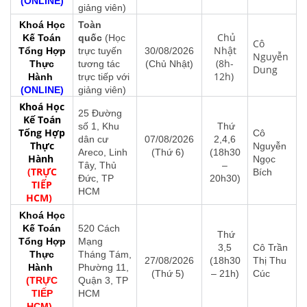
(ONLINE)
giảng viên)
Khoá Học
Toàn
Chủ
Kế Toán
quốc
(Học
Cô
Nhật
Tổng Hợp
trực tuyến
30/08/2026
Nguyễn
(8h-
Thực
tương tác
(Chủ Nhật)
Dung
12h)
Hành
trực tiếp với
(ONLINE)
giảng viên)
Khoá Học
25 Đường
Kế Toán
số 1, Khu
Thứ
Tổng Hợp
Cô
dân cư
07/08/2026
2,4,6
Thực
Nguyễn
Areco, Linh
(Thứ 6)
(18h30
Hành
Ngọc
Tây, Thủ
–
(TRỰC
Bích
Đức, TP
20h30)
TIẾP
HCM
HCM)
Khoá Học
Kế Toán
520 Cách
Thứ
Tổng Hợp
Mạng
3,5
Cô Trần
Thực
Tháng Tám,
27/08/2026
(18h30
Thị Thu
Hành
Phường 11,
(Thứ 5)
– 21h)
Cúc
(TRỰC
Quận 3, TP
TIẾP
HCM
HCM)