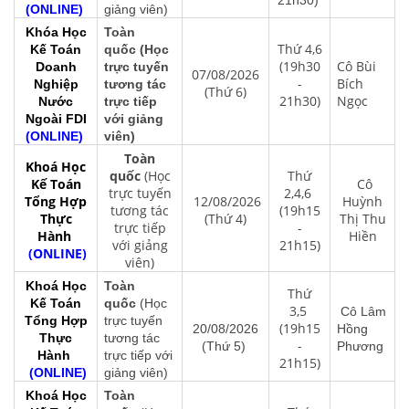
(ONLINE)
giảng viên)
Khóa Học
Toàn
Thứ 4,6
Kế Toán
quốc (Học
(19h30
Cô Bùi
Doanh
trực tuyến
07/08/2026
-
Bích
Nghiệp
tương tác
(Thứ 6)
21h30)
Ngọc
Nước
trực tiếp
Ngoài FDI
với giảng
(ONLINE)
viên)
Toàn
Khoá Học
quốc
(Học
Thứ
Kế Toán
Cô
trực tuyến
2,4,6
Tổng Hợp
12/08/2026
Huỳnh
tương tác
(19h15
Thực
(Thứ 4)
Thị Thu
trực tiếp
-
Hành
Hiền
với giảng
21h15)
(ONLINE)
viên)
Khoá Học
Toàn
Thứ
Kế Toán
quốc
(Học
3,5
Cô Lâm
Tổng Hợp
trực tuyến
(19h15
20/08/2026
Hồng
Thực
tương tác
-
(Thứ 5)
Phương
Hành
trực tiếp với
21h15)
(ONLINE)
giảng viên)
Khoá Học
Toàn