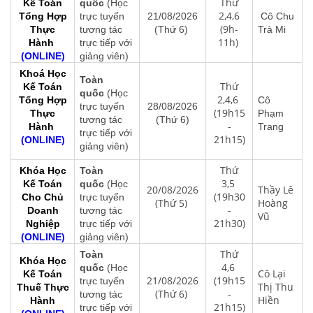
Thứ
Kế Toán
quốc
(Học
2,4,6
Tổng Hợp
trực tuyến
21/08/2026
Cô Chu
(9h-
Thực
tương tác
(Thứ 6)
Trà Mi
11h)
Hành
trực tiếp với
(ONLINE)
giảng viên)
Khoá Học
Toàn
Thứ
Kế Toán
quốc
(Học
2,4,6
Tổng Hợp
Cô
trực tuyến
28/08/2026
(19h15
Thực
Phạm
tương tác
(Thứ 6)
-
Hành
Trang
trực tiếp với
21h15)
(ONLINE)
giảng viên)
Thứ
Khóa Học
Toàn
3,5
Kế Toán
quốc
(Học
20/08/2026
Thầy Lê
(19h30
Cho Chủ
trực tuyến
(Thứ 5)
Hoàng
-
Doanh
tương tác
Vũ
21h30)
Nghiệp
trực tiếp với
(ONLINE)
giảng viên)
Thứ
Toàn
Khóa Học
4,6
quốc
(Học
Cô Lại
Kế Toán
21/08/2026
(19h15
trực tuyến
Thị Thu
Thuế Thực
(Thứ 6)
-
tương tác
Hiền
Hành
21h15)
trực tiếp với