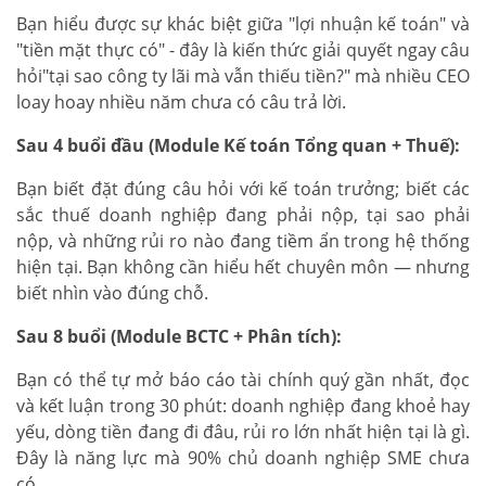
Bạn hiểu được sự khác biệt giữa "lợi nhuận kế toán" và
"tiền mặt thực có" - đây là kiến thức giải quyết ngay câu
hỏi"tại sao công ty lãi mà vẫn thiếu tiền?" mà nhiều CEO
loay hoay nhiều năm chưa có câu trả lời.
Sau 4 buổi đầu (Module Kế toán Tổng quan + Thuế):
Bạn biết đặt đúng câu hỏi với kế toán trưởng; biết các
sắc thuế doanh nghiệp đang phải nộp, tại sao phải
nộp, và những rủi ro nào đang tiềm ẩn trong hệ thống
hiện tại. Bạn không cần hiểu hết chuyên môn — nhưng
biết nhìn vào đúng chỗ.
Sau 8 buổi (Module BCTC + Phân tích):
Bạn có thể tự mở báo cáo tài chính quý gần nhất, đọc
và kết luận trong 30 phút: doanh nghiệp đang khoẻ hay
yếu, dòng tiền đang đi đâu, rủi ro lớn nhất hiện tại là gì.
Đây là năng lực mà 90% chủ doanh nghiệp SME chưa
có.