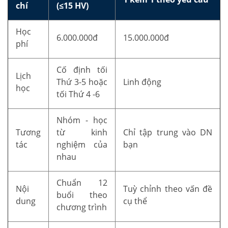
chí
(≤15 HV)
Học
6.000.000đ
15.000.000đ
phí
Cố định tối
Lịch
Thứ 3-5 hoặc
Linh động
học
tối Thứ 4 -6
Nhóm - học
Tương
từ kinh
Chỉ tập trung vào DN
tác
nghiệm của
bạn
nhau
Chuẩn 12
Nội
Tuỳ chỉnh theo vấn đề
buổi theo
dung
cụ thể
chương trình