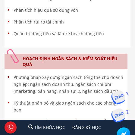
Phân tích hiệu quả sử dụng vốn
Phân tích rủi ro tài chính
Quản trị dòng tiền và lập kế hoạch dòng tiền
HOẠCH ĐỊNH NGÂN SÁCH & KIỂM SOÁT HIỆU
QUẢ
Phương pháp xây dựng ngân sách tổng thể cho doanh
nghiệp: ngân sách doanh thu, ngân sách chi phí
(marketing, bán hàng, nhân sự...), ngân sách đầu tư
1
Kỹ thuật phân bổ và giao ngân sách cho các phòng
ban
2
Xây dựng hệ thống báo cáo quản trị nội bộ để theo dõi
1
2
Tư vấn facebook
TÌM KHÓA HỌC
ĐĂNG KÍ HỌC
TÌM KHÓA HỌC
ĐĂNG KÝ HỌC
tình hình thực hiện so với ngân sách