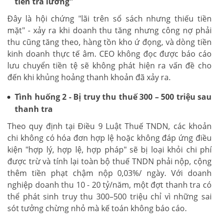
tiền trả lương"
Đây là hội chứng "lãi trên sổ sách nhưng thiếu tiền
mặt" - xảy ra khi doanh thu tăng nhưng công nợ phải
thu cũng tăng theo, hàng tồn kho ứ đọng, và dòng tiền
kinh doanh thực tế âm. CEO không đọc được báo cáo
lưu chuyển tiền tệ sẽ không phát hiện ra vấn đề cho
đến khi khủng hoảng thanh khoản đã xảy ra.
Tình huống 2 - Bị truy thu thuế 300 – 500 triệu sau
thanh tra
Theo quy định tại Điều 9 Luật Thuế TNDN, các khoản
chi không có hóa đơn hợp lệ hoặc không đáp ứng điều
kiện "hợp lý, hợp lệ, hợp pháp" sẽ bị loại khỏi chi phí
được trừ và tính lại toàn bộ thuế TNDN phải nộp, cộng
thêm tiền phạt chậm nộp 0,03%/ ngày. Với doanh
nghiệp doanh thu 10 - 20 tỷ/năm, một đợt thanh tra có
thể phát sinh truy thu 300–500 triệu chỉ vì những sai
sót tưởng chừng nhỏ mà kế toán không báo cáo.