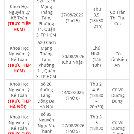
520 Cách
Khoá Học
Mạng
Thứ
Nguyên Lý
Tháng
Cô Trần
27/08/2026
3,5
Kế Toán
Tám,
Thị Thu
(Thứ 5)
(18h30
(TRỰC TIẾP
Phường
Cúc
- 21h)
HCM)
11, Quận
3, TP HCM
520 Cách
Khoá Học
Mạng
Chủ
Nguyên Lý
Tháng
Nhật
Cô
30/08/2026
Kế Toán
Tám,
(14h-
TrầnKiều
(Chủ Nhật)
(TRỰC TIẾP
Phường
18h)
An
HCM)
11, Quận
3, TP HCM
Khoá Học
số 26
Thứ 2,
Nguyên Lý
đường
4, 6
Cô Vũ
14/08/2026
Kế Toán
Láng,
(18h30
Dương
(Thứ 6)
(TRỰC TIẾP
Đống Đa,
–
Dung
HÀ NỘI)
Hà Nội
20h30)
số 85
Khoá Học
Thứ 3,
Nguyễn
Nguyên Lý
5
Cô Vũ
Ngọc Vũ,
27/08/2026
Kế Toán
(18h30
Dương
Thanh
(Thứ 5)
(TRỰC TIẾP
–
Dung