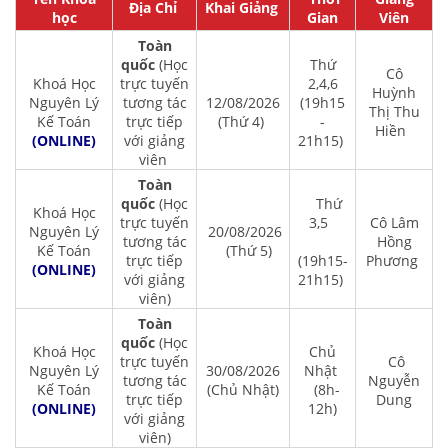
Địa Chỉ
Khai Giảng
học
Gian
Viên
Toàn
quốc
(Học
Thứ
Cô
Khoá Học
trực tuyến
2,4,6
Huỳnh
Nguyên Lý
tương tác
12/08/2026
(19h15
Thị Thu
Kế Toán
trực tiếp
(Thứ 4)
-
Hiền
(ONLINE)
với giảng
21h15)
viên
Toàn
quốc
(Học
Thứ
Khoá Học
trực tuyến
3,5
Cô Lâm
Nguyên Lý
20/08/2026
tương tác
Hồng
Kế Toán
(Thứ 5)
trực tiếp
(19h15-
Phương
(ONLINE)
với giảng
21h15)
viên)
Toàn
quốc
(Học
Khoá Học
Chủ
trực tuyến
Cô
Nguyên Lý
30/08/2026
Nhật
tương tác
Nguyễn
Kế Toán
(Chủ Nhật)
(8h-
trực tiếp
Dung
(ONLINE)
12h)
với giảng
viên)