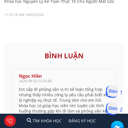
Khóa học Nguyên Lý Kế Toán Thực Tế Cho Người Mất Gốc
11:27:16 AM 10/05/2024
BÌNH LUẬN
Ngọc Hiền
2026-08-03 13:35:00
Em sắp đi phỏng vấn vị trí kế toán tổng hợp
1
nhưng thấy nhiều công ty yêu cầu phải biết xử
lý nghiệp vụ thực tế. Trung tâm cho em hỏi
khóa học có giúp học viên rèn luyện các tình
2
huống thường gặp khi đi làm và phỏng vấn kế
toán không ạ?
1
2
Tư vấn facebook
TÌM KHÓA HỌC
ĐĂNG KÍ HỌC
TÌM KHÓA HỌC
ĐĂNG KÝ HỌC
Thích
(0)
Trả lời