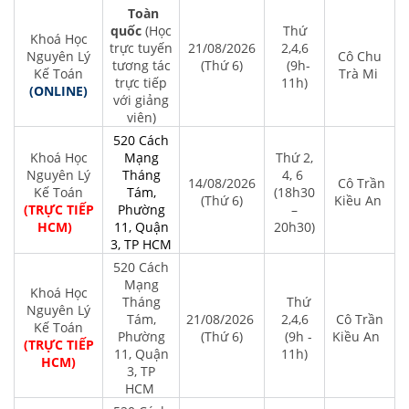
Toàn
quốc
(Học
Thứ
Khoá Học
trực tuyến
21/08/2026
2,4,6
Nguyên Lý
Cô Chu
tương tác
(Thứ 6)
(9h-
Kế Toán
Trà Mi
trực tiếp
11h)
(ONLINE)
với giảng
viên)
520 Cách
Khoá Học
Mạng
Thứ 2,
Nguyên Lý
Tháng
4, 6
14/08/2026
Cô Trần
Kế Toán
Tám,
(18h30
(Thứ 6)
Kiều An
(TRỰC TIẾP
Phường
–
HCM)
11, Quận
20h30)
3, TP HCM
520 Cách
Mạng
Khoá Học
Tháng
Thứ
Nguyên Lý
Tám,
21/08/2026
2,4,6
Cô Trần
Kế Toán
Phường
(Thứ 6)
(9h -
Kiều An
(TRỰC TIẾP
11, Quận
11h)
HCM)
3, TP
HCM