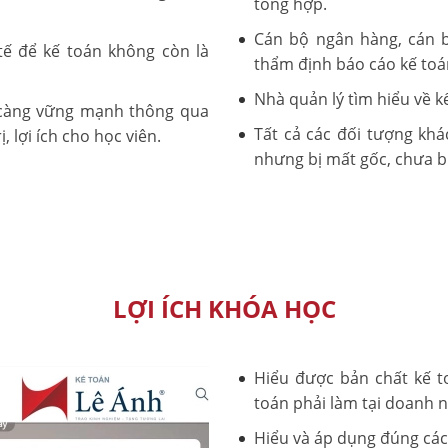
tổng hợp.
Cán bộ ngân hàng, cán 
tế để kế toán không còn là
thẩm định báo cáo kế toá
Nhà quản lý tìm hiểu về k
 càng vững mạnh thông qua
Tất cả các đối tượng khá
ị, lợi ích cho học viên.
nhưng bị mất gốc, chưa bi
LỢI ÍCH KHÓA HỌC
Hiểu được bản chất kế t
toán phải làm tại doanh 
Hiểu và áp dụng đúng các