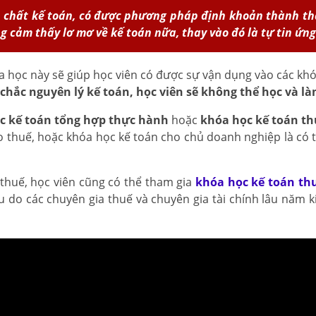
ản chất kế toán, có được phương pháp định khoản thành t
ng cảm thấy lơ mơ về kế toán nữa, thay vào đó là tự tin ứng
 học này sẽ giúp học viên có được sự vận dụng vào các khó
chắc nguyên lý kế toán, học viên sẽ không thể học và là
c kế toán tổng hợp thực hành
hoặc
khóa học kế toán th
cáo thuế, hoặc khóa học kế toán cho chủ doanh nghiệp là có
à thuế, học viên cũng có thể tham gia
khóa học kế toán th
do các chuyên gia thuế và chuyên gia tài chính lâu năm ki