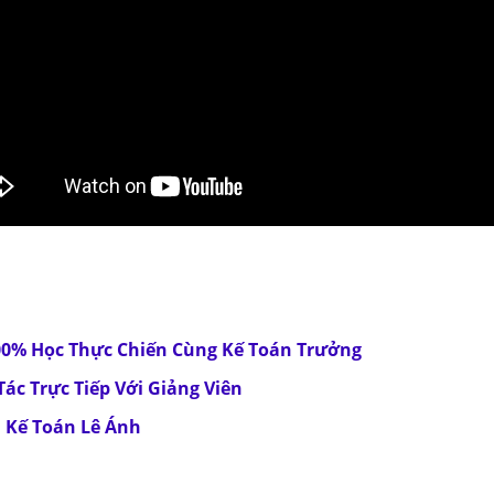
00% Học Thực Chiến Cùng Kế Toán Trưởng
ác Trực Tiếp Với Giảng Viên
 Kế Toán Lê Ánh