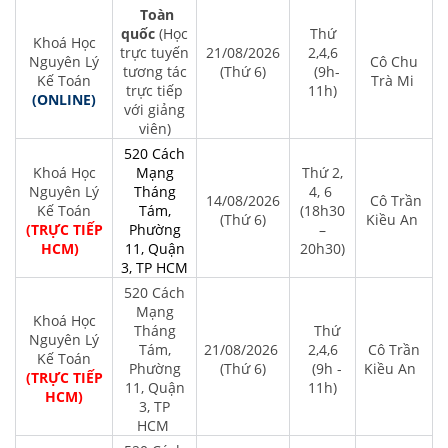
Toàn
quốc
(Học
Thứ
Khoá Học
trực tuyến
21/08/2026
2,4,6
Nguyên Lý
Cô Chu
tương tác
(Thứ 6)
(9h-
Kế Toán
Trà Mi
trực tiếp
11h)
(ONLINE)
với giảng
viên)
520 Cách
Khoá Học
Mạng
Thứ 2,
Nguyên Lý
Tháng
4, 6
14/08/2026
Cô Trần
Kế Toán
Tám,
(18h30
(Thứ 6)
Kiều An
(TRỰC TIẾP
Phường
–
HCM)
11, Quận
20h30)
3, TP HCM
520 Cách
Mạng
Khoá Học
Tháng
Thứ
Nguyên Lý
Tám,
21/08/2026
2,4,6
Cô Trần
Kế Toán
Phường
(Thứ 6)
(9h -
Kiều An
(TRỰC TIẾP
11, Quận
11h)
HCM)
3, TP
HCM