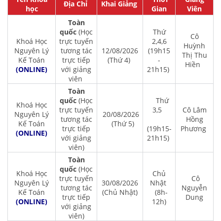
Địa Chỉ
Khai Giảng
học
Gian
Viên
Toàn
quốc
(Học
Thứ
Cô
Khoá Học
trực tuyến
2,4,6
Huỳnh
Nguyên Lý
tương tác
12/08/2026
(19h15
Thị Thu
Kế Toán
trực tiếp
(Thứ 4)
-
Hiền
(ONLINE)
với giảng
21h15)
viên
Toàn
quốc
(Học
Thứ
Khoá Học
trực tuyến
3,5
Cô Lâm
Nguyên Lý
20/08/2026
tương tác
Hồng
Kế Toán
(Thứ 5)
trực tiếp
(19h15-
Phương
(ONLINE)
với giảng
21h15)
viên)
Toàn
quốc
(Học
Khoá Học
Chủ
trực tuyến
Cô
Nguyên Lý
30/08/2026
Nhật
tương tác
Nguyễn
Kế Toán
(Chủ Nhật)
(8h-
trực tiếp
Dung
(ONLINE)
12h)
với giảng
viên)