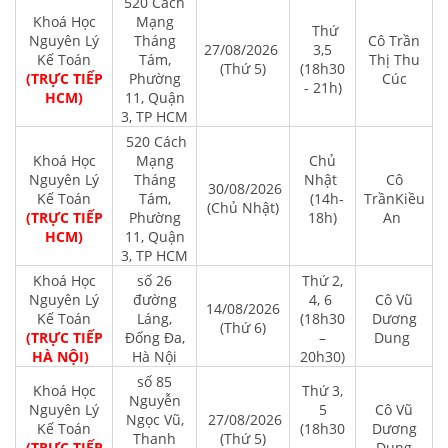
520 Cách
Khoá Học
Mạng
Thứ
Nguyên Lý
Tháng
Cô Trần
27/08/2026
3,5
Kế Toán
Tám,
Thị Thu
(Thứ 5)
(18h30
(TRỰC TIẾP
Phường
Cúc
- 21h)
HCM)
11, Quận
3, TP HCM
520 Cách
Khoá Học
Mạng
Chủ
Nguyên Lý
Tháng
Nhật
Cô
30/08/2026
Kế Toán
Tám,
(14h-
TrầnKiều
(Chủ Nhật)
(TRỰC TIẾP
Phường
18h)
An
HCM)
11, Quận
3, TP HCM
Khoá Học
số 26
Thứ 2,
Nguyên Lý
đường
4, 6
Cô Vũ
14/08/2026
Kế Toán
Láng,
(18h30
Dương
(Thứ 6)
(TRỰC TIẾP
Đống Đa,
–
Dung
HÀ NỘI)
Hà Nội
20h30)
số 85
Khoá Học
Thứ 3,
Nguyễn
Nguyên Lý
5
Cô Vũ
Ngọc Vũ,
27/08/2026
Kế Toán
(18h30
Dương
Thanh
(Thứ 5)
(TRỰC TIẾP
–
Dung