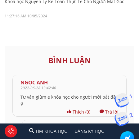
Khóa học Nguyên Lý Kế Toán Thực Tế Cho Người Mất Gốc
11:27:16 AM 10/05/2024
BÌNH LUẬN
NGỌC ANH
2022-06-28 13:42:40
Tư vấn giùm e khóa học cho người mới bắt đầu
1
ạ
Thích
(0)
Trả lời
2
Kế Toán Lê Ánh
1
2
Tư vấn facebook
TÌM KHÓA HỌC
ĐĂNG KÍ HỌC
TÌM KHÓA HỌC
ĐĂNG KÝ HỌC
2022-07-02 11:48:17