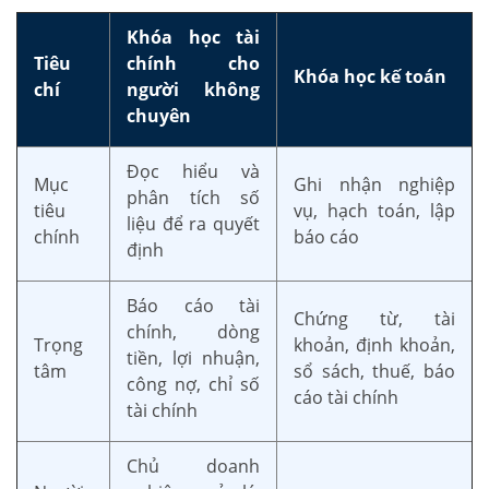
Khóa học tài
Tiêu
chính cho
Khóa học kế toán
chí
người không
chuyên
Đọc hiểu và
Mục
Ghi nhận nghiệp
phân tích số
tiêu
vụ, hạch toán, lập
liệu để ra quyết
chính
báo cáo
định
Báo cáo tài
Chứng từ, tài
chính, dòng
Trọng
khoản, định khoản,
tiền, lợi nhuận,
tâm
sổ sách, thuế, báo
công nợ, chỉ số
cáo tài chính
tài chính
Chủ doanh