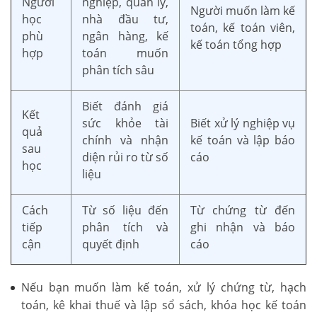
Người
nghiệp, quản lý,
Người muốn làm kế
học
nhà đầu tư,
toán, kế toán viên,
phù
ngân hàng, kế
kế toán tổng hợp
hợp
toán muốn
phân tích sâu
Biết đánh giá
Kết
sức khỏe tài
Biết xử lý nghiệp vụ
quả
chính và nhận
kế toán và lập báo
sau
diện rủi ro từ số
cáo
học
liệu
Cách
Từ số liệu đến
Từ chứng từ đến
tiếp
phân tích và
ghi nhận và báo
cận
quyết định
cáo
Nếu bạn muốn làm kế toán, xử lý chứng từ, hạch
toán, kê khai thuế và lập sổ sách, khóa học kế toán