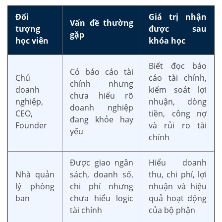
Đối
Giá trị nhận
Vấn đề thường
tượng
được sau
gặp
học viên
khóa học
Biết đọc báo
Có báo cáo tài
Chủ
cáo tài chính,
chính nhưng
doanh
kiểm soát lợi
chưa hiểu rõ
nghiệp,
nhuận, dòng
doanh nghiệp
CEO,
tiền, công nợ
đang khỏe hay
Founder
và rủi ro tài
yếu
chính
Được giao ngân
Hiểu doanh
Nhà quản
sách, doanh số,
thu, chi phí, lợi
lý phòng
chi phí nhưng
nhuận và hiệu
ban
chưa hiểu logic
quả hoạt động
tài chính
của bộ phận