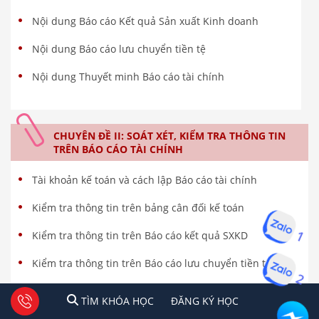
Nội dung Báo cáo Kết quả Sản xuất Kinh doanh
Nội dung Báo cáo lưu chuyển tiền tệ
Nội dung Thuyết minh Báo cáo tài chính
CHUYÊN ĐỀ II: SOÁT XÉT, KIỂM TRA THÔNG TIN
TRÊN BÁO CÁO TÀI CHÍNH
Tài khoản kế toán và cách lập Báo cáo tài chính
Kiểm tra thông tin trên bảng cân đối kế toán
1
Kiểm tra thông tin trên Báo cáo kết quả SXKD
Kiểm tra thông tin trên Báo cáo lưu chuyển tiền tệ
2
Kiểm tra thông tin trên Thuyết minh BCTC DN
1
2
Tư vấn facebook
TÌM KHÓA HỌC
ĐĂNG KÍ HỌC
TÌM KHÓA HỌC
ĐĂNG KÝ HỌC
Ý kiến của kiểm toán viên trên Báo cáo tài chính