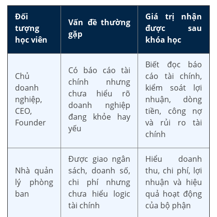
Đối
Giá trị nhận
Vấn đề thường
tượng
được sau
gặp
học viên
khóa học
Biết đọc báo
Có báo cáo tài
Chủ
cáo tài chính,
chính nhưng
doanh
kiểm soát lợi
chưa hiểu rõ
nghiệp,
nhuận, dòng
doanh nghiệp
CEO,
tiền, công nợ
đang khỏe hay
Founder
và rủi ro tài
yếu
chính
Được giao ngân
Hiểu doanh
Nhà quản
sách, doanh số,
thu, chi phí, lợi
lý phòng
chi phí nhưng
nhuận và hiệu
ban
chưa hiểu logic
quả hoạt động
tài chính
của bộ phận