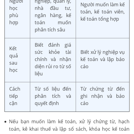
Người
nghiệp, quản lý,
Người muốn làm kế
học
nhà đầu tư,
toán, kế toán viên,
phù
ngân hàng, kế
kế toán tổng hợp
hợp
toán muốn
phân tích sâu
Biết đánh giá
Kết
sức khỏe tài
Biết xử lý nghiệp vụ
quả
chính và nhận
kế toán và lập báo
sau
diện rủi ro từ số
cáo
học
liệu
Cách
Từ số liệu đến
Từ chứng từ đến
tiếp
phân tích và
ghi nhận và báo
cận
quyết định
cáo
Nếu bạn muốn làm kế toán, xử lý chứng từ, hạch
toán, kê khai thuế và lập sổ sách, khóa học kế toán