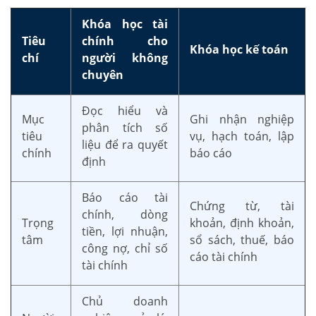
Khóa học tài
Tiêu
chính cho
Khóa học kế toán
chí
người không
chuyên
Đọc hiểu và
Mục
Ghi nhận nghiệp
phân tích số
tiêu
vụ, hạch toán, lập
liệu để ra quyết
chính
báo cáo
định
Báo cáo tài
Chứng từ, tài
chính, dòng
Trọng
khoản, định khoản,
tiền, lợi nhuận,
tâm
sổ sách, thuế, báo
công nợ, chỉ số
cáo tài chính
tài chính
Chủ doanh