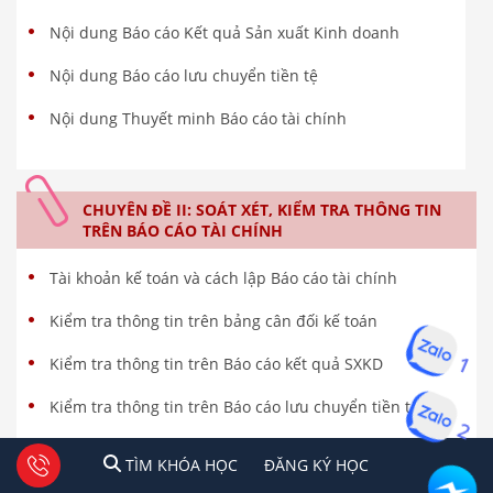
Nội dung Báo cáo Kết quả Sản xuất Kinh doanh
Nội dung Báo cáo lưu chuyển tiền tệ
Nội dung Thuyết minh Báo cáo tài chính
CHUYÊN ĐỀ II: SOÁT XÉT, KIỂM TRA THÔNG TIN
TRÊN BÁO CÁO TÀI CHÍNH
Tài khoản kế toán và cách lập Báo cáo tài chính
Kiểm tra thông tin trên bảng cân đối kế toán
1
Kiểm tra thông tin trên Báo cáo kết quả SXKD
2
Kiểm tra thông tin trên Báo cáo lưu chuyển tiền tệ
Kiểm tra thông tin trên Thuyết minh BCTC DN
1
2
Tư vấn facebook
TÌM KHÓA HỌC
ĐĂNG KÍ HỌC
TÌM KHÓA HỌC
ĐĂNG KÝ HỌC
Ý kiến của kiểm toán viên trên Báo cáo tài chính