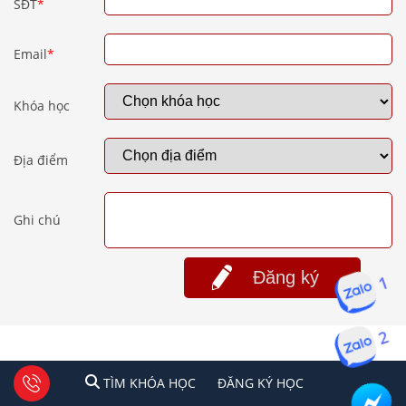
SĐT
*
Email
*
Khóa học
Địa điểm
Ghi chú
Đăng ký
1
2
1
2
Tư vấn facebook
TÌM KHÓA HỌC
ĐĂNG KÍ HỌC
TÌM KHÓA HỌC
ĐĂNG KÝ HỌC
TRUYỀN HÌNH, BÁO CHÍ NÓI VỀ