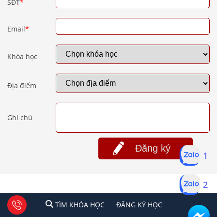
SĐT
*
Email
*
Khóa học
Địa điểm
Ghi chú
Đăng ký
1
2
1
2
Tư vấn facebook
TÌM KHÓA HỌC
ĐĂNG KÍ HỌC
TÌM KHÓA HỌC
ĐĂNG KÝ HỌC
TRUYỀN HÌNH, BÁO CHÍ NÓI VỀ