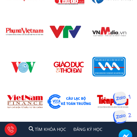
1
2
1
2
Tư vấn facebook
TÌM KHÓA HỌC
ĐĂNG KÍ HỌC
TÌM KHÓA HỌC
ĐĂNG KÝ HỌC