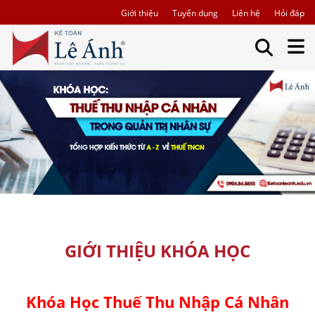
Giới thiệu
Tuyển dụng
Liên hệ
Hỏi đáp
GIỚI THIỆU KHÓA HỌC
Khóa Học Thuế Thu Nhập Cá Nhân