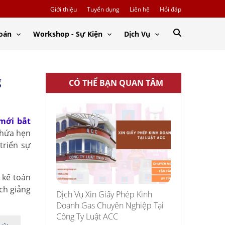
Giới thiệu
Tuyển dụng
Liên hệ
Hỏi đáp
Toán
Workshop - Sự Kiện
Dịch Vụ
g
CÓ THỂ BẠN QUAN TÂM
mới bắt
 hứa hẹn
triển sự
 kế toán
ch giảng
Dịch Vụ Xin Giấy Phép Kinh
Doanh Gas Chuyên Nghiệp Tại
Công Ty Luật ACC