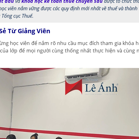
ắt đầu
và
khóa học kế toán thuế chuyên sâu
được tổ chức th
học viên nắm vững được các quy định mới nhất về thuế và thành
 Tổng cục Thuế.
Sẻ Từ Giảng Viên
 từng học viên để nắm rõ nhu cầu mục đích tham gia khóa h
u của lớp để mọi người cùng thống nhất thực hiện và cùng 