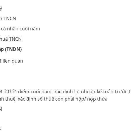
ý
án TNCN
p cá nhân cuối năm
 thuế TNCN
ệp (TNDN)
 liên quan
 ở thời điểm cuối năm: xác định lợi nhuận kế toán trước t
nh thuế, xác định số thuế còn phải nộp/ nộp thừa
N
ế