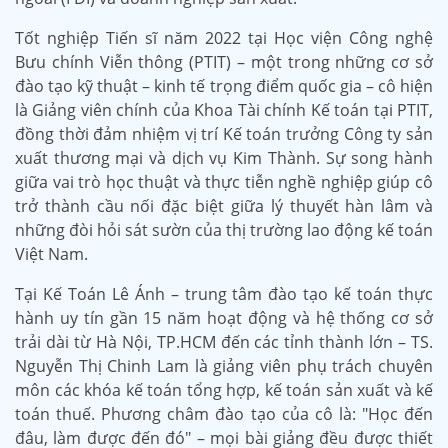
Tốt nghiệp Tiến sĩ năm 2022 tại Học viện Công nghệ
Bưu chính Viễn thông (PTIT) – một trong những cơ sở
đào tạo kỹ thuật – kinh tế trọng điểm quốc gia – cô hiện
là Giảng viên chính của Khoa Tài chính Kế toán tại PTIT,
đồng thời đảm nhiệm vị trí Kế toán trưởng Công ty sản
xuất thương mại và dịch vụ Kim Thành. Sự song hành
giữa vai trò học thuật và thực tiễn nghề nghiệp giúp cô
trở thành cầu nối đặc biệt giữa lý thuyết hàn lâm và
những đòi hỏi sát sườn của thị trường lao động kế toán
Việt Nam.
Tại Kế Toán Lê Ánh – trung tâm đào tạo kế toán thực
hành uy tín gần 15 năm hoạt động và hệ thống cơ sở
trải dài từ Hà Nội, TP.HCM đến các tỉnh thành lớn – TS.
Nguyễn Thị Chinh Lam là giảng viên phụ trách chuyên
môn các khóa kế toán tổng hợp, kế toán sản xuất và kế
toán thuế. Phương châm đào tạo của cô là: "Học đến
đâu, làm được đến đó" – mọi bài giảng đều được thiết