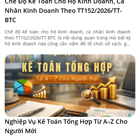
Chế Độ Kế Toán Cho Hộ Kinh Doanh, Cá
Nhân Kinh Doanh Theo TT152/2026/TT-
BTC
Chế độ kế toán cho hộ kinh doanh, cá nhân kinh doanh
theo TT152/2026/TT-BTC là nội dung quan trọng mà bất kỳ
hộ kinh doanh nào cũng cần nắm để tổ chức sổ sách, ghi
chép ...
Nghiệp Vụ Kế Toán Tổng Hợp Từ A–Z Cho
Người Mới