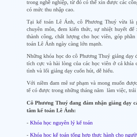
trong nghề nghiệp, từ đó có thể xin được các cô
có mức thu nhập cao.
Tại kế toán Lê Ánh, cô Phương Thuý vừa là g
chuyên môn, đem kiến thức, sự nhiệt huyết để
thành công, chất lượng cho học viên, góp phầ
toán Lê Ánh ngày càng lớn mạnh.
Những khóa học do cô Phương Thuý giảng dạy đ
tích cực và hài lòng của các học viên ở cả khía
tình và lối giảng dạy cuốn hút, dễ hiểu.
Với niềm đam mê sư phạm và mong muốn được 
tế có được trong những tháng năm làm việc, trải
Cô Phương Thuý đang đảm nhận giảng dạy các
tâm kế toán Lê Ánh:
-
Khóa học nguyên lý kế toán
-
Khóa học kế toán tổng hợp thực hành cho ngườ