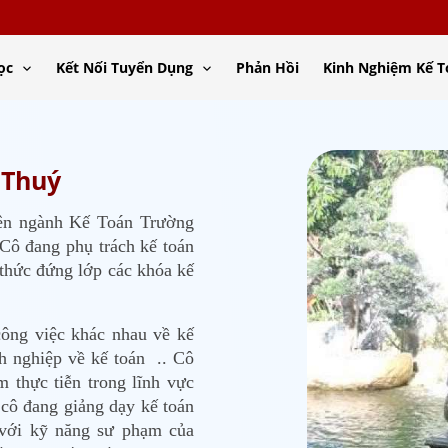
ọc
Kết Nối Tuyển Dụng
Phản Hồi
Kinh Nghiệm Kế 
 Thuý
yên ngành Kế Toán Trường
ô đang phụ trách kế toán
 thức đứng lớp các khóa kế
công việc khác nhau về kế
h nghiệp về kế toán .. Cô
m thực tiễn trong lĩnh vực
 cô đang giảng dạy kế toán
 với kỹ năng sư phạm của