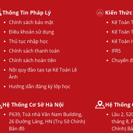
Thông Tin Pháp Lý
Kiến Thức
Chính sách bảo mật
Kế Toán 
Điều khoản sử dụng
Kế Toán 
Thủ tục nhập học
Kế Toán 
Chính sách thanh toán
IFRS
Chính sách hoàn tiền
Chuyển đ
Nội quy đào tạo tại Kế Toán Lê
Ánh
Hướng dẫn đăng ký lớp học
Hệ Thống Cơ Sở Hà Nội
Hệ Thống 
P639, Toà nhà Vân Nam Building,
Lầu 2, 5
26 Đường Láng, HN (Trụ Sở Chính)
tháng 8, 
Bản đồ
Chính) B