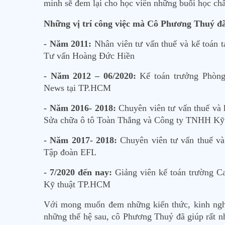
mình sẽ đem lại cho học viên những buổi học chấ
Những vị trí công việc mà Cô Phương Thuý đ
- Năm 2011:
Nhân viên tư vấn thuế và kế toá
Tư vấn Hoàng Đức Hiền
- Năm 2012 – 06/2020:
Kế toán trưởng Phòng 
News tại TP.HCM
- Năm 2016- 2018:
Chuyên viên tư vấn thuế và
Sửa chữa ô tô Toàn Thắng và Công ty TNHH Kỹ 
- Năm 2017- 2018:
Chuyên viên tư vấn thuế v
Tập đoàn EFL
- 7/2020 đến nay:
Giảng viên kế toán trường C
Kỹ thuật TP.HCM
Với mong muốn đem những kiến thức, kinh ngh
những thế hệ sau, cô Phương Thuý đã giúp rất n