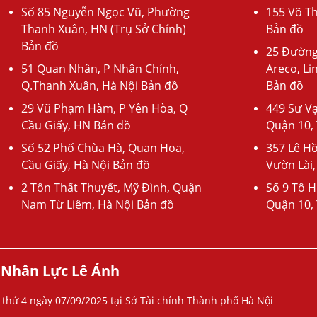
Số 85 Nguyễn Ngọc Vũ, Phường
155 Võ Th
Thanh Xuân, HN (Trụ Sở Chính)
Bản đồ
Bản đồ
25 Đường
51 Quan Nhân, P Nhân Chính,
Areco, Li
Q.Thanh Xuân, Hà Nội Bản đồ
Bản đồ
29 Vũ Phạm Hàm, P Yên Hòa, Q
449 Sư V
Cầu Giấy, HN Bản đồ
Quận 10,
Số 52 Phố Chùa Hà, Quan Hoa,
357 Lê H
Cầu Giấy, Hà Nội Bản đồ
Vườn Lài,
2 Tôn Thất Thuyết, Mỹ Đình, Quận
Số 9 Tô H
Nam Từ Liêm, Hà Nội Bản đồ
Quận 10,
 Nhân Lực Lê Ánh
 thứ 4 ngày 07/09/2025 tại Sở Tài chính Thành phố Hà Nội