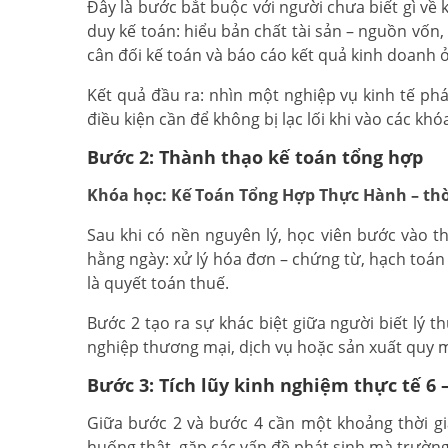
Đây là bước bắt buộc với người chưa biết gì về 
duy kế toán: hiểu bản chất tài sản – nguồn vốn
cân đối kế toán và báo cáo kết quả kinh doanh 
Kết quả đầu ra: nhìn một nghiệp vụ kinh tế phát
điều kiện cần để không bị lạc lối khi vào các kh
Bước 2: Thành thạo kế toán tổng hợp
Khóa học: Kế Toán Tổng Hợp Thực Hành – thời
Sau khi có nền nguyên lý, học viên bước vào t
hằng ngày: xử lý hóa đơn – chứng từ, hạch toán
là quyết toán thuế.
Bước 2 tạo ra sự khác biệt giữa người biết lý t
nghiệp thương mại, dịch vụ hoặc sản xuất quy 
Bước 3: Tích lũy kinh nghiệm thực tế 6 
Giữa bước 2 và bước 4 cần một khoảng thời gia
huống thật, gặp các vấn đề phát sinh mà trường