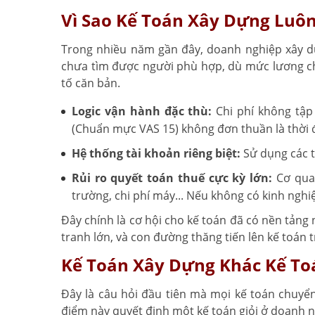
Vì Sao Kế Toán Xây Dựng Luôn
Trong nhiều năm gần đây, doanh nghiệp xây dự
chưa tìm được người phù hợp, dù mức lương ch
tố căn bản.
Logic vận hành đặc thù:
Chi phí không tập
(Chuẩn mực VAS 15) không đơn thuần là thời 
Hệ thống tài khoản riêng biệt:
Sử dụng các t
Rủi ro quyết toán thuế cực kỳ lớn:
Cơ quan
trường, chi phí máy... Nếu không có kinh nghi
Đây chính là cơ hội cho kế toán đã có nền tảng
tranh lớn, và con đường thăng tiến lên kế toán 
Kế Toán Xây Dựng Khác Kế T
Đây là câu hỏi đầu tiên mà mọi kế toán chuyể
điểm này quyết định một kế toán giỏi ở doanh n