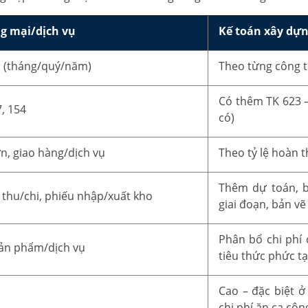
g mại/dịch vụ
Kế toán xây dự
n (tháng/quý/năm)
Theo từng công t
Có thêm TK 623 –
7, 154
có)
n, giao hàng/dịch vụ
Theo tỷ lệ hoàn 
Thêm dự toán, b
 thu/chi, phiếu nhập/xuất kho
giai đoạn, bản v
Phân bổ chi phí 
ản phẩm/dịch vụ
tiêu thức phức t
Cao – đặc biệt ở
chi phí ăn ca cô