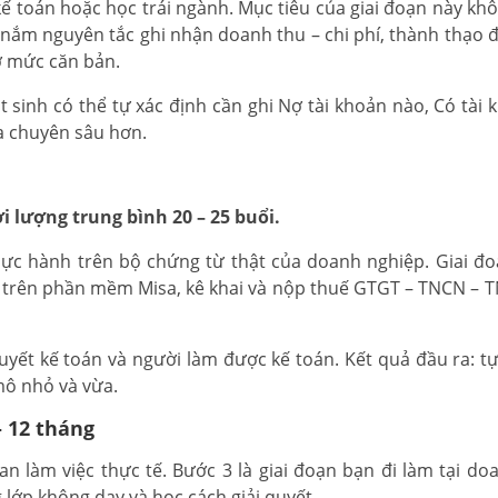
kế toán hoặc học trái ngành. Mục tiêu của giai đoạn này kh
, nắm nguyên tắc ghi nhận doanh thu – chi phí, thành thạo
ở mức căn bản.
 sinh có thể tự xác định cần ghi Nợ tài khoản nào, Có tài kh
óa chuyên sâu hơn.
 lượng trung bình 20 – 25 buổi.
hực hành trên bộ chứng từ thật của doanh nghiệp. Giai đo
 trên phần mềm Misa, kê khai và nộp thuế GTGT – TNCN – TN
huyết kế toán và người làm được kế toán. Kết quả đầu ra: t
mô nhỏ và vừa.
– 12 tháng
n làm việc thực tế. Bước 3 là giai đoạn bạn đi làm tại do
 lớp không dạy và học cách giải quyết.