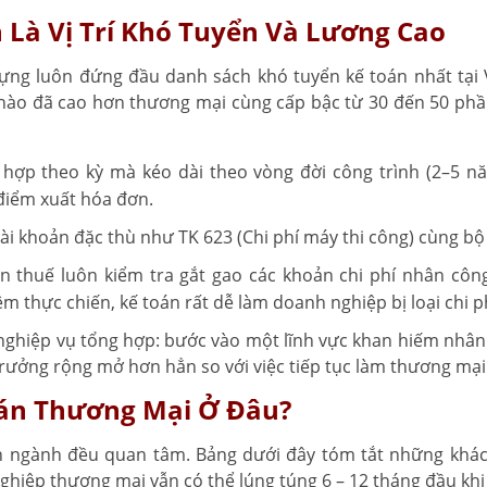
 Là Vị Trí Khó Tuyển Và Lương Cao
ng luôn đứng đầu danh sách khó tuyển kế toán nhất tại V
ào đã cao hơn thương mại cùng cấp bậc từ 30 đến 50 phần
 hợp theo kỳ mà kéo dài theo vòng đời công trình (2–5 n
điểm xuất hóa đơn.
ài khoản đặc thù như TK 623 (Chi phí máy thi công) cùng b
 thuế luôn kiểm tra gắt gao các khoản chi phí nhân công 
ệm thực chiến, kế toán rất dễ làm doanh nghiệp bị loại chi 
 nghiệp vụ tổng hợp: bước vào một lĩnh vực khan hiếm nhân 
trưởng rộng mở hơn hẳn so với việc tiếp tục làm thương mại
oán Thương Mại Ở Đâu?
n ngành đều quan tâm. Bảng dưới đây tóm tắt những khác 
ghiệp thương mại vẫn có thể lúng túng 6 – 12 tháng đầu kh