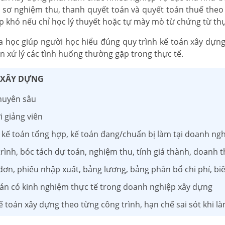
hồ sơ nghiệm thu, thanh quyết toán và quyết toán thuế theo 
khó nếu chỉ học lý thuyết hoặc tự mày mò từ chứng từ thự
 học giúp người học hiểu đúng quy trình kế toán xây dựng
tin xử lý các tình huống thường gặp trong thực tế.
 XÂY DỰNG
huyên sâu
i giảng viên
 kế toán tổng hợp, kế toán đang/chuẩn bị làm tại doanh ng
rình, bóc tách dự toán, nghiệm thu, tính giá thành, doanh t
 đơn, phiếu nhập xuất, bảng lương, bảng phân bổ chi phí, b
oán có kinh nghiệm thực tế trong doanh nghiệp xây dựng
kế toán xây dựng theo từng công trình, hạn chế sai sót khi l