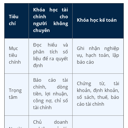
Khóa học tài
Tiêu
chính cho
Khóa học kế toán
chí
người không
chuyên
Đọc hiểu và
Mục
Ghi nhận nghiệp
phân tích số
tiêu
vụ, hạch toán, lập
liệu để ra quyết
chính
báo cáo
định
Báo cáo tài
Chứng từ, tài
chính, dòng
Trọng
khoản, định khoản,
tiền, lợi nhuận,
tâm
sổ sách, thuế, báo
công nợ, chỉ số
cáo tài chính
tài chính
Chủ doanh