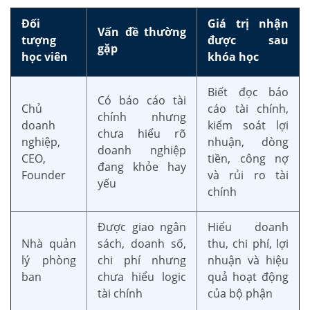
Đối
Giá trị nhận
Vấn đề thường
tượng
được sau
gặp
học viên
khóa học
Biết đọc báo
Có báo cáo tài
Chủ
cáo tài chính,
chính nhưng
doanh
kiểm soát lợi
chưa hiểu rõ
nghiệp,
nhuận, dòng
doanh nghiệp
CEO,
tiền, công nợ
đang khỏe hay
Founder
và rủi ro tài
yếu
chính
Được giao ngân
Hiểu doanh
Nhà quản
sách, doanh số,
thu, chi phí, lợi
lý phòng
chi phí nhưng
nhuận và hiệu
ban
chưa hiểu logic
quả hoạt động
tài chính
của bộ phận