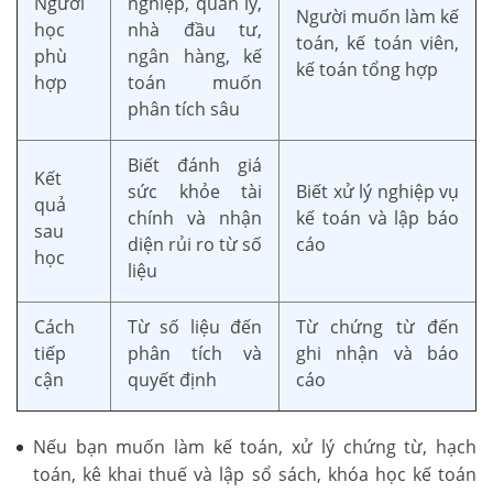
Người
nghiệp, quản lý,
Người muốn làm kế
học
nhà đầu tư,
toán, kế toán viên,
phù
ngân hàng, kế
kế toán tổng hợp
hợp
toán muốn
phân tích sâu
Biết đánh giá
Kết
sức khỏe tài
Biết xử lý nghiệp vụ
quả
chính và nhận
kế toán và lập báo
sau
diện rủi ro từ số
cáo
học
liệu
Cách
Từ số liệu đến
Từ chứng từ đến
tiếp
phân tích và
ghi nhận và báo
cận
quyết định
cáo
Nếu bạn muốn làm kế toán, xử lý chứng từ, hạch
toán, kê khai thuế và lập sổ sách, khóa học kế toán