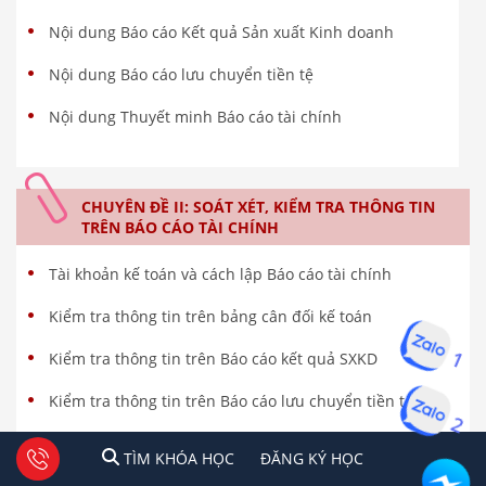
Nội dung Báo cáo Kết quả Sản xuất Kinh doanh
Nội dung Báo cáo lưu chuyển tiền tệ
Nội dung Thuyết minh Báo cáo tài chính
CHUYÊN ĐỀ II: SOÁT XÉT, KIỂM TRA THÔNG TIN
TRÊN BÁO CÁO TÀI CHÍNH
Tài khoản kế toán và cách lập Báo cáo tài chính
Kiểm tra thông tin trên bảng cân đối kế toán
1
Kiểm tra thông tin trên Báo cáo kết quả SXKD
Kiểm tra thông tin trên Báo cáo lưu chuyển tiền tệ
2
Kiểm tra thông tin trên Thuyết minh BCTC DN
1
2
Tư vấn facebook
TÌM KHÓA HỌC
ĐĂNG KÍ HỌC
TÌM KHÓA HỌC
ĐĂNG KÝ HỌC
Ý kiến của kiểm toán viên trên Báo cáo tài chính