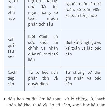
Người
nghiệp, quản lý,
Người muốn làm kế
học
nhà đầu tư,
toán, kế toán viên,
phù
ngân hàng, kế
kế toán tổng hợp
hợp
toán muốn
phân tích sâu
Biết đánh giá
Kết
sức khỏe tài
Biết xử lý nghiệp vụ
quả
chính và nhận
kế toán và lập báo
sau
diện rủi ro từ số
cáo
học
liệu
Cách
Từ số liệu đến
Từ chứng từ đến
tiếp
phân tích và
ghi nhận và báo
cận
quyết định
cáo
Nếu bạn muốn làm kế toán, xử lý chứng từ, hạch
toán, kê khai thuế và lập sổ sách, khóa học kế toán