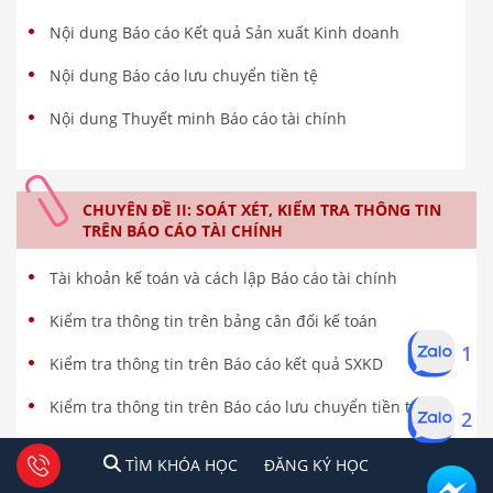
Nội dung Báo cáo Kết quả Sản xuất Kinh doanh
Nội dung Báo cáo lưu chuyển tiền tệ
Nội dung Thuyết minh Báo cáo tài chính
CHUYÊN ĐỀ II: SOÁT XÉT, KIỂM TRA THÔNG TIN
TRÊN BÁO CÁO TÀI CHÍNH
Tài khoản kế toán và cách lập Báo cáo tài chính
Kiểm tra thông tin trên bảng cân đối kế toán
1
Kiểm tra thông tin trên Báo cáo kết quả SXKD
Kiểm tra thông tin trên Báo cáo lưu chuyển tiền tệ
2
Kiểm tra thông tin trên Thuyết minh BCTC DN
1
2
Tư vấn facebook
TÌM KHÓA HỌC
ĐĂNG KÍ HỌC
TÌM KHÓA HỌC
ĐĂNG KÝ HỌC
Ý kiến của kiểm toán viên trên Báo cáo tài chính