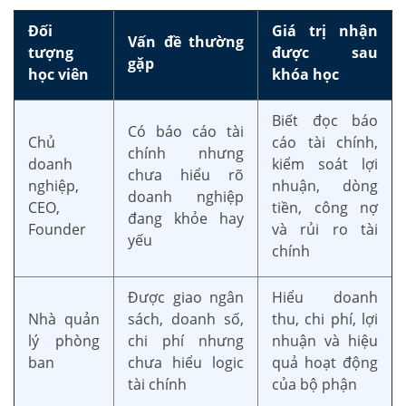
Đối
Giá trị nhận
Vấn đề thường
tượng
được sau
gặp
học viên
khóa học
Biết đọc báo
Có báo cáo tài
Chủ
cáo tài chính,
chính nhưng
doanh
kiểm soát lợi
chưa hiểu rõ
nghiệp,
nhuận, dòng
doanh nghiệp
CEO,
tiền, công nợ
đang khỏe hay
Founder
và rủi ro tài
yếu
chính
Được giao ngân
Hiểu doanh
Nhà quản
sách, doanh số,
thu, chi phí, lợi
lý phòng
chi phí nhưng
nhuận và hiệu
ban
chưa hiểu logic
quả hoạt động
tài chính
của bộ phận