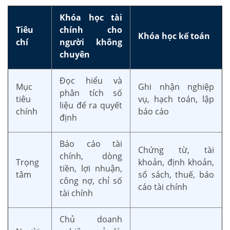
Khóa học tài
Tiêu
chính cho
Khóa học kế toán
chí
người không
chuyên
Đọc hiểu và
Mục
Ghi nhận nghiệp
phân tích số
tiêu
vụ, hạch toán, lập
liệu để ra quyết
chính
báo cáo
định
Báo cáo tài
Chứng từ, tài
chính, dòng
Trọng
khoản, định khoản,
tiền, lợi nhuận,
tâm
sổ sách, thuế, báo
công nợ, chỉ số
cáo tài chính
tài chính
Chủ doanh