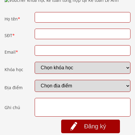
Họ tên
*
SĐT
*
Email
*
Khóa học
Địa điểm
Ghi chú
Đăng ký