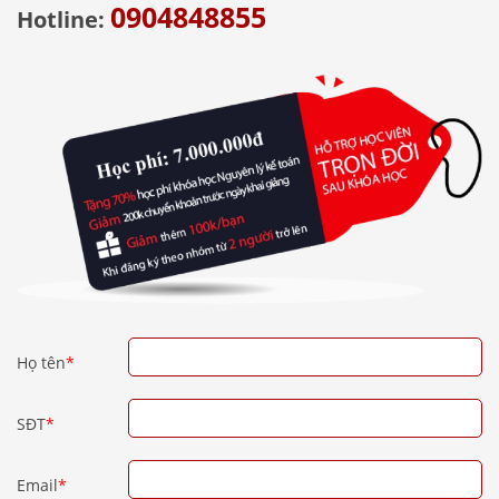
0904848855
Hotline:
Họ tên
*
SĐT
*
Email
*