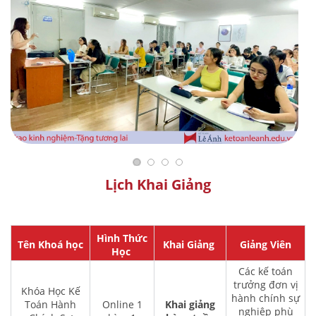
Lịch Khai Giảng
Hình Thức
Tên Khoá học
Khai Giảng
Giảng Viên
Học
Các kế toán
trưởng đơn vị
Khóa Học Kế
hành chính sự
Toán Hành
Online 1
Khai giảng
nghiệp phù