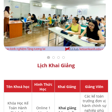
Lịch Khai Giảng
Hình Thức
Tên Khoá học
Khai Giảng
Giảng Viên
Học
Các kế toán
trưởng đơn vị
Khóa Học Kế
hành chính sự
Toán Hành
Online 1
Khai giảng
nghiệp phù