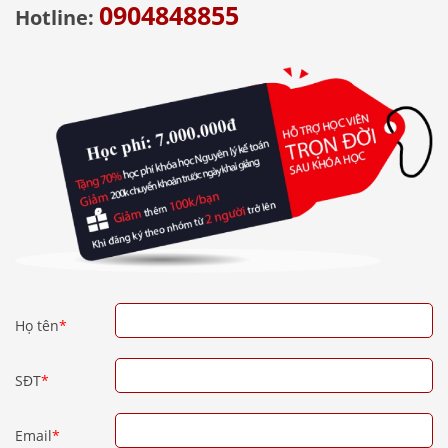
0904848855
Hotline:
Họ tên
*
SĐT
*
Email
*