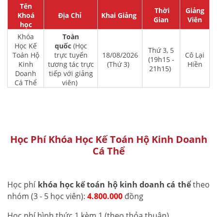
Tên
Thời
Giảng
Khoá
Địa Chỉ
Khai Giảng
Gian
Viên
học
Khóa
Toàn
Học Kế
quốc
(Học
Thứ 3, 5
Toán Hộ
trực tuyến
18/08/2026
Cô Lại
(19h15 -
Kinh
tương tác trực
(Thứ 3)
Hiền
21h15)
Doanh
tiếp với giảng
Cá Thể
viên)
Học Phí Khóa Học Kế Toán Hộ Kinh Doanh
Cá Thể
Học phí
khóa học kế toán hộ kinh doanh cá thể
theo
nhóm (3 - 5 học viên):
4.800.000
đồng
Học phí hình thức 1 kèm 1 (theo thỏa thuận)