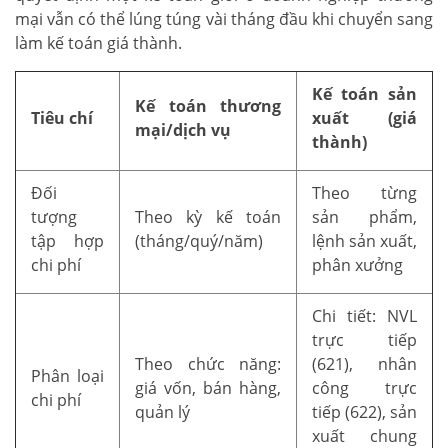
mại vẫn có thể lúng túng vài tháng đầu khi chuyển sang
làm kế toán giá thành.
Kế toán sản
Kế toán thương
Tiêu chí
xuất (giá
mại/dịch vụ
thành)
Đối
Theo từng
tượng
Theo kỳ kế toán
sản phẩm,
tập hợp
(tháng/quý/năm)
lệnh sản xuất,
chi phí
phân xưởng
Chi tiết: NVL
trực tiếp
Theo chức năng:
(621), nhân
Phân loại
giá vốn, bán hàng,
công trực
chi phí
quản lý
tiếp (622), sản
xuất chung