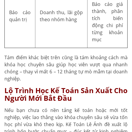
Báo cáo giá
thành, phân
Báo cáo
Doanh thu, lãi gộp
tích biến
quản trị
theo nhóm hàng
động chi phí
từng khoản
mục
Tám điểm khác biệt trên cũng là tám khoảng cách mà
khóa học chuyên sâu giúp học viên vượt qua nhanh
chóng – thay vì mất 6 – 12 tháng tự mò mẫm tại doanh
nghiệp.
Lộ Trình Học Kế Toán Sản Xuất Cho
Người Mới Bắt Đầu
Nếu bạn chưa có nền tảng kế toán hoặc mới tốt
nghiệp, việc lao thẳng vào khóa chuyên sâu sẽ vừa tốn
học phí vừa khó theo kịp. Kế Toán Lê Ánh đề xuất lộ
trình bốn bước chuẩn mực – đúc kết từ kinh nghiệm