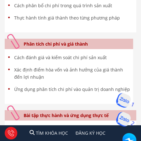
Cách phân bổ chi phí trong quá trình sản xuất
Thực hành tính giá thành theo từng phương pháp
Phân tích chi phí và giá thành
Cách đánh giá và kiểm soát chi phí sản xuất
Xác định điểm hòa vốn và ảnh hưởng của giá thành
đến lợi nhuận
Ứng dụng phân tích chi phí vào quản trị doanh nghiệp
1
Bài tập thực hành và ứng dụng thực tế
2
Thực hành lập bảng tính giá thành sản phẩm trong
1
2
Tư vấn facebook
TÌM KHÓA HỌC
ĐĂNG KÍ HỌC
TÌM KHÓA HỌC
ĐĂNG KÝ HỌC
Excel và hạch toán trên phần mềm Misa