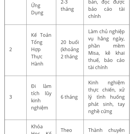
2-3
bản, đọc được
Ứng
tháng
báo cáo tài
Dụng
chính
Làm chủ nghiệp
Kế Toán
vụ hằng ngày,
Tổng
20 buổi
phần mềm
2
Hợp
(khoảng
Misa, kê khai
Thực
2 tháng
thuế, báo cáo
Hành
tài chính
Kinh nghiệm
Đi làm
thực chiến, xử
tích lũy
3
6 tháng
lý tình huống
kinh
phát sinh, tay
nghiệm
nghề cứng
Khóa
Theo
Thành chuyên
Học Kế