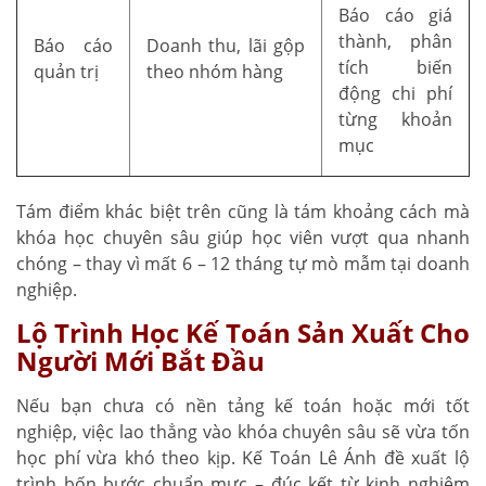
Báo cáo giá
thành, phân
Báo cáo
Doanh thu, lãi gộp
tích biến
quản trị
theo nhóm hàng
động chi phí
từng khoản
mục
Tám điểm khác biệt trên cũng là tám khoảng cách mà
khóa học chuyên sâu giúp học viên vượt qua nhanh
chóng – thay vì mất 6 – 12 tháng tự mò mẫm tại doanh
nghiệp.
Lộ Trình Học Kế Toán Sản Xuất Cho
Người Mới Bắt Đầu
Nếu bạn chưa có nền tảng kế toán hoặc mới tốt
nghiệp, việc lao thẳng vào khóa chuyên sâu sẽ vừa tốn
học phí vừa khó theo kịp. Kế Toán Lê Ánh đề xuất lộ
trình bốn bước chuẩn mực – đúc kết từ kinh nghiệm