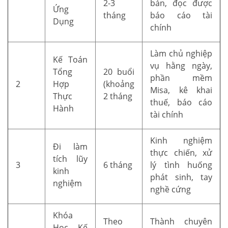
2-3
bản, đọc được
Ứng
tháng
báo cáo tài
Dụng
chính
Làm chủ nghiệp
Kế Toán
vụ hằng ngày,
Tổng
20 buổi
phần mềm
2
Hợp
(khoảng
Misa, kê khai
Thực
2 tháng
thuế, báo cáo
Hành
tài chính
Kinh nghiệm
Đi làm
thực chiến, xử
tích lũy
3
6 tháng
lý tình huống
kinh
phát sinh, tay
nghiệm
nghề cứng
Khóa
Theo
Thành chuyên
Học Kế