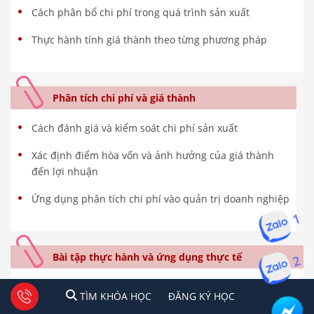
Cách phân bổ chi phí trong quá trình sản xuất
Thực hành tính giá thành theo từng phương pháp
Phân tích chi phí và giá thành
Cách đánh giá và kiểm soát chi phí sản xuất
Xác định điểm hòa vốn và ảnh hưởng của giá thành
đến lợi nhuận
Ứng dụng phân tích chi phí vào quản trị doanh nghiệp
1
Bài tập thực hành và ứng dụng thực tế
2
Thực hành lập bảng tính giá thành sản phẩm trong
1
2
Tư vấn facebook
TÌM KHÓA HỌC
ĐĂNG KÍ HỌC
TÌM KHÓA HỌC
ĐĂNG KÝ HỌC
Excel và hạch toán trên phần mềm Misa