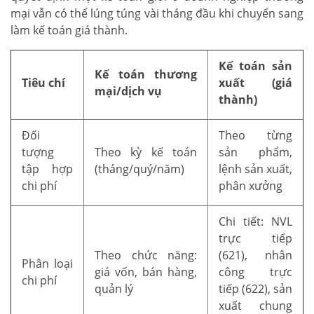
mại vẫn có thể lúng túng vài tháng đầu khi chuyển sang
làm kế toán giá thành.
Kế toán sản
Kế toán thương
Tiêu chí
xuất (giá
mại/dịch vụ
thành)
Đối
Theo từng
tượng
Theo kỳ kế toán
sản phẩm,
tập hợp
(tháng/quý/năm)
lệnh sản xuất,
chi phí
phân xưởng
Chi tiết: NVL
trực tiếp
Theo chức năng:
(621), nhân
Phân loại
giá vốn, bán hàng,
công trực
chi phí
quản lý
tiếp (622), sản
xuất chung