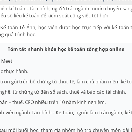
iên kế toán – tài chính, người trái ngành muốn chuyển san
u số liệu kế toán để kiểm soát công việc tốt hơn.
Kế toán Lê Ánh, học viên được học trực tiếp với kế toán 
g quá trình học.
Tóm tắt nhanh khóa học kế toán tổng hợp online
e Meet.
ọc thực hành.
trọn gói trên bộ chứng từ thực tế, làm chủ phần mềm kế to
nghề, từ chứng từ đến sổ sách, thuế và báo cáo tài chính.
toán – thuế, CFO nhiều trên 10 năm kinh nghiệm.
inh viên ngành Tài chính - Kế toán, người làm trái ngành, k
 sau mỗi buổi học, tham gia nhóm hỗ trợ chuyên môn dài 