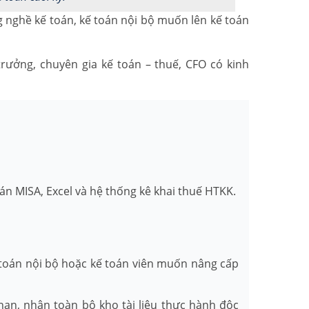
g nghề kế toán, kế toán nội bộ muốn lên kế toán
trưởng, chuyên gia kế toán – thuế, CFO có kinh
án MISA, Excel và hệ thống kê khai thuế HTKK.
ế toán nội bộ hoặc kế toán viên muốn nâng cấp
hạn, nhận toàn bộ kho tài liệu thực hành độc