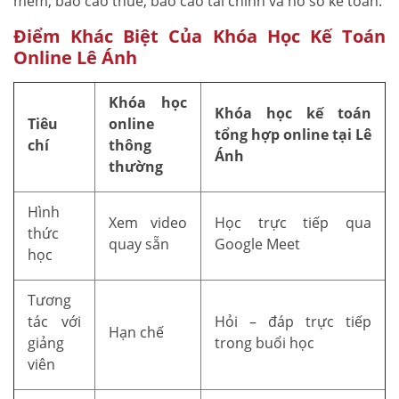
mềm, báo cáo thuế, báo cáo tài chính và hồ sơ kế toán.
Điểm Khác Biệt Của Khóa Học Kế Toán
Online Lê Ánh
Khóa học
Khóa học kế toán
Tiêu
online
tổng hợp online tại Lê
chí
thông
Ánh
thường
Hình
Xem video
Học trực tiếp qua
thức
quay sẵn
Google Meet
học
Tương
tác với
Hỏi – đáp trực tiếp
Hạn chế
giảng
trong buổi học
viên