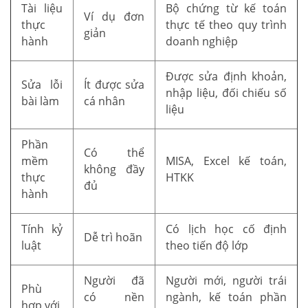
Tài liệu
Bộ chứng từ kế toán
Ví dụ đơn
thực
thực tế theo quy trình
giản
hành
doanh nghiệp
Được sửa định khoản,
Sửa lỗi
Ít được sửa
nhập liệu, đối chiếu số
bài làm
cá nhân
liệu
Phần
Có thể
mềm
MISA, Excel kế toán,
không đầy
thực
HTKK
đủ
hành
Tính kỷ
Có lịch học cố định
Dễ trì hoãn
luật
theo tiến độ lớp
Người đã
Người mới, người trái
Phù
có nền
ngành, kế toán phần
hợp với