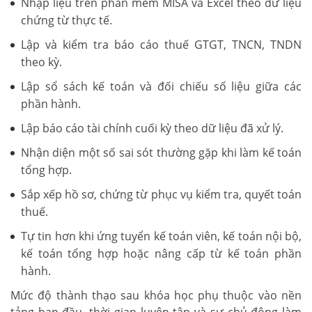
Nhập liệu trên phần mềm MISA và Excel theo dữ liệu
chứng từ thực tế.
Lập và kiểm tra báo cáo thuế GTGT, TNCN, TNDN
theo kỳ.
Lập sổ sách kế toán và đối chiếu số liệu giữa các
phần hành.
Lập báo cáo tài chính cuối kỳ theo dữ liệu đã xử lý.
Nhận diện một số sai sót thường gặp khi làm kế toán
tổng hợp.
Sắp xếp hồ sơ, chứng từ phục vụ kiểm tra, quyết toán
thuế.
Tự tin hơn khi ứng tuyển kế toán viên, kế toán nội bộ,
kế toán tổng hợp hoặc nâng cấp từ kế toán phần
hành.
Mức độ thành thạo sau khóa học phụ thuộc vào nền
tảng ban đầu, thời gian luyện tập và sự chủ động làm