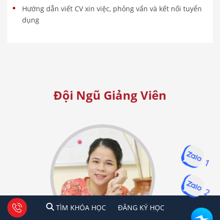
Hướng dẫn viết CV xin việc, phỏng vấn và kết nối tuyển
dụng
Đội Ngũ Giảng Viên
1
2
1
2
Tư vấn facebook
TÌM KHÓA HỌC
ĐĂNG KÍ HỌC
TÌM KHÓA HỌC
ĐĂNG KÝ HỌC
Hà Nội