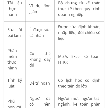
Tài liệu
Bộ chứng từ kế toán
Ví dụ đơn
thực
thực tế theo quy trình
giản
hành
doanh nghiệp
Được sửa định khoản,
Sửa lỗi
Ít được sửa
nhập liệu, đối chiếu số
bài làm
cá nhân
liệu
Phần
Có thể
mềm
MISA, Excel kế toán,
không đầy
thực
HTKK
đủ
hành
Tính kỷ
Có lịch học cố định
Dễ trì hoãn
luật
theo tiến độ lớp
Người đã
Người mới, người trái
Phù
có nền
ngành, kế toán phần
hợp với