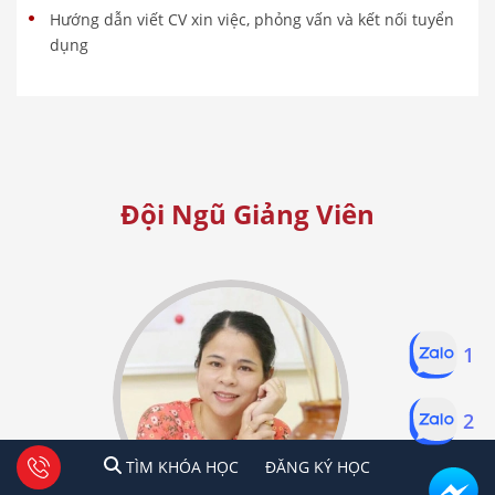
Hướng dẫn viết CV xin việc, phỏng vấn và kết nối tuyển
dụng
Đội Ngũ Giảng Viên
1
2
1
2
Tư vấn facebook
TÌM KHÓA HỌC
ĐĂNG KÍ HỌC
TÌM KHÓA HỌC
ĐĂNG KÝ HỌC
Hà Nội