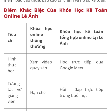
mềm, báo cáo thuế, báo cáo tài chính và hồ sơ kế toán.
Điểm Khác Biệt Của Khóa Học Kế Toán
Online Lê Ánh
Khóa học
Khóa học kế toán
Tiêu
online
tổng hợp online tại Lê
chí
thông
Ánh
thường
Hình
Xem video
Học trực tiếp qua
thức
quay sẵn
Google Meet
học
Tương
tác với
Hỏi – đáp trực tiếp
Hạn chế
giảng
trong buổi học
viên