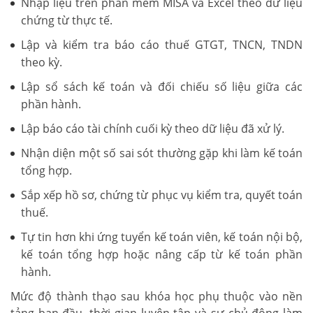
Nhập liệu trên phần mềm MISA và Excel theo dữ liệu
chứng từ thực tế.
Lập và kiểm tra báo cáo thuế GTGT, TNCN, TNDN
theo kỳ.
Lập sổ sách kế toán và đối chiếu số liệu giữa các
phần hành.
Lập báo cáo tài chính cuối kỳ theo dữ liệu đã xử lý.
Nhận diện một số sai sót thường gặp khi làm kế toán
tổng hợp.
Sắp xếp hồ sơ, chứng từ phục vụ kiểm tra, quyết toán
thuế.
Tự tin hơn khi ứng tuyển kế toán viên, kế toán nội bộ,
kế toán tổng hợp hoặc nâng cấp từ kế toán phần
hành.
Mức độ thành thạo sau khóa học phụ thuộc vào nền
tảng ban đầu, thời gian luyện tập và sự chủ động làm