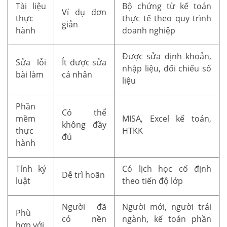
Tài liệu
Bộ chứng từ kế toán
Ví dụ đơn
thực
thực tế theo quy trình
giản
hành
doanh nghiệp
Được sửa định khoản,
Sửa lỗi
Ít được sửa
nhập liệu, đối chiếu số
bài làm
cá nhân
liệu
Phần
Có thể
mềm
MISA, Excel kế toán,
không đầy
thực
HTKK
đủ
hành
Tính kỷ
Có lịch học cố định
Dễ trì hoãn
luật
theo tiến độ lớp
Người đã
Người mới, người trái
Phù
có nền
ngành, kế toán phần
hợp với