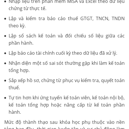
Nhập liệu trên phần mềm MISA và Excel theo dữ liệu
chứng từ thực tế.
Lập và kiểm tra báo cáo thuế GTGT, TNCN, TNDN
theo kỳ.
Lập sổ sách kế toán và đối chiếu số liệu giữa các
phần hành.
Lập báo cáo tài chính cuối kỳ theo dữ liệu đã xử lý.
Nhận diện một số sai sót thường gặp khi làm kế toán
tổng hợp.
Sắp xếp hồ sơ, chứng từ phục vụ kiểm tra, quyết toán
thuế.
Tự tin hơn khi ứng tuyển kế toán viên, kế toán nội bộ,
kế toán tổng hợp hoặc nâng cấp từ kế toán phần
hành.
Mức độ thành thạo sau khóa học phụ thuộc vào nền
tảng ban đầu, thời gian luyện tập và sự chủ động làm