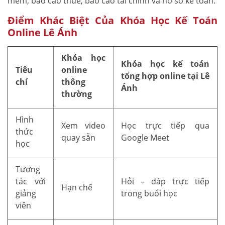
mềm, báo cáo thuế, báo cáo tài chính và hồ sơ kế toán.
Điểm Khác Biệt Của Khóa Học Kế Toán
Online Lê Ánh
Khóa học
Khóa học kế toán
Tiêu
online
tổng hợp online tại Lê
chí
thông
Ánh
thường
Hình
Xem video
Học trực tiếp qua
thức
quay sẵn
Google Meet
học
Tương
tác với
Hỏi – đáp trực tiếp
Hạn chế
giảng
trong buổi học
viên