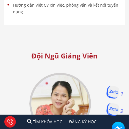
Hướng dẫn viết CV xin việc, phỏng vấn và kết nối tuyển
dụng
Đội Ngũ Giảng Viên
1
2
1
2
Tư vấn facebook
TÌM KHÓA HỌC
ĐĂNG KÍ HỌC
TÌM KHÓA HỌC
ĐĂNG KÝ HỌC
Hà Nội