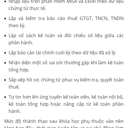
Nhập liệu trên phần mềm MISA và Excel theo dữ liệu
chứng từ thực tế.
Lập và kiểm tra báo cáo thuế GTGT, TNCN, TNDN
theo kỳ.
Lập sổ sách kế toán và đối chiếu số liệu giữa các
phần hành.
Lập báo cáo tài chính cuối kỳ theo dữ liệu đã xử lý.
Nhận diện một số sai sót thường gặp khi làm kế toán
tổng hợp.
Sắp xếp hồ sơ, chứng từ phục vụ kiểm tra, quyết toán
thuế.
Tự tin hơn khi ứng tuyển kế toán viên, kế toán nội bộ,
kế toán tổng hợp hoặc nâng cấp từ kế toán phần
hành.
Mức độ thành thạo sau khóa học phụ thuộc vào nền
tảng ban đầu, thời gian luyện tập và sự chủ động làm