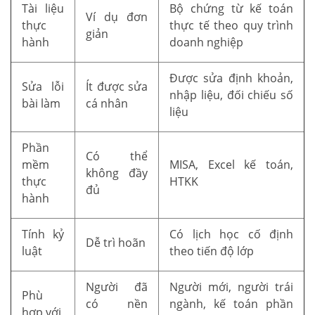
Tài liệu
Bộ chứng từ kế toán
Ví dụ đơn
thực
thực tế theo quy trình
giản
hành
doanh nghiệp
Được sửa định khoản,
Sửa lỗi
Ít được sửa
nhập liệu, đối chiếu số
bài làm
cá nhân
liệu
Phần
Có thể
mềm
MISA, Excel kế toán,
không đầy
thực
HTKK
đủ
hành
Tính kỷ
Có lịch học cố định
Dễ trì hoãn
luật
theo tiến độ lớp
Người đã
Người mới, người trái
Phù
có nền
ngành, kế toán phần
hợp với