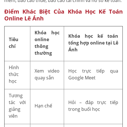
mềm, báo cáo thuế, báo cáo tài chính và hồ sơ kế toán.
Điểm Khác Biệt Của Khóa Học Kế Toán
Online Lê Ánh
Khóa học
Khóa học kế toán
Tiêu
online
tổng hợp online tại Lê
chí
thông
Ánh
thường
Hình
Xem video
Học trực tiếp qua
thức
quay sẵn
Google Meet
học
Tương
tác với
Hỏi – đáp trực tiếp
Hạn chế
giảng
trong buổi học
viên