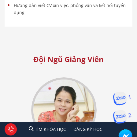
Hướng dẫn viết CV xin việc, phỏng vấn và kết nối tuyển
dụng
Đội Ngũ Giảng Viên
1
2
1
2
Tư vấn facebook
TÌM KHÓA HỌC
ĐĂNG KÍ HỌC
TÌM KHÓA HỌC
ĐĂNG KÝ HỌC
Hà Nội