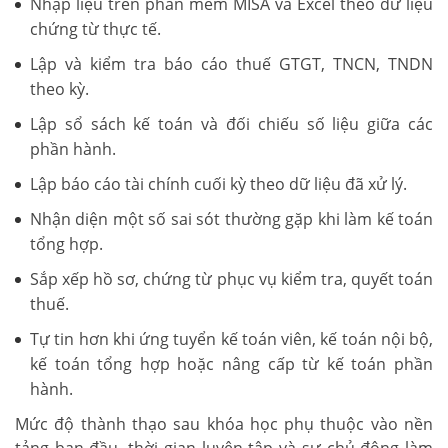
Nhập liệu trên phần mềm MISA và Excel theo dữ liệu
chứng từ thực tế.
Lập và kiểm tra báo cáo thuế GTGT, TNCN, TNDN
theo kỳ.
Lập sổ sách kế toán và đối chiếu số liệu giữa các
phần hành.
Lập báo cáo tài chính cuối kỳ theo dữ liệu đã xử lý.
Nhận diện một số sai sót thường gặp khi làm kế toán
tổng hợp.
Sắp xếp hồ sơ, chứng từ phục vụ kiểm tra, quyết toán
thuế.
Tự tin hơn khi ứng tuyển kế toán viên, kế toán nội bộ,
kế toán tổng hợp hoặc nâng cấp từ kế toán phần
hành.
Mức độ thành thạo sau khóa học phụ thuộc vào nền
tảng ban đầu, thời gian luyện tập và sự chủ động làm