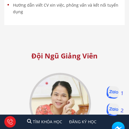
Hướng dẫn viết CV xin việc, phỏng vấn và kết nối tuyển
dụng
Đội Ngũ Giảng Viên
1
2
1
2
Tư vấn facebook
TÌM KHÓA HỌC
ĐĂNG KÍ HỌC
TÌM KHÓA HỌC
ĐĂNG KÝ HỌC
Hà Nội