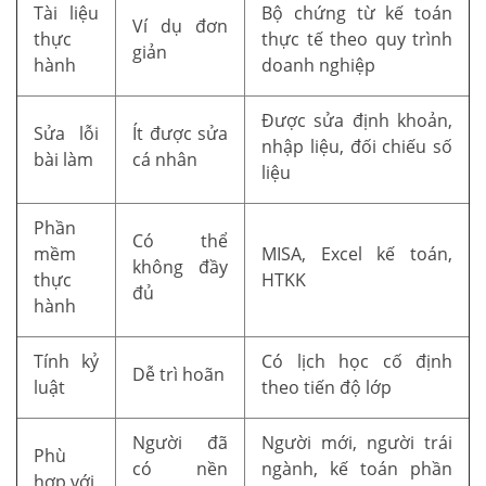
Tài liệu
Bộ chứng từ kế toán
Ví dụ đơn
thực
thực tế theo quy trình
giản
hành
doanh nghiệp
Được sửa định khoản,
Sửa lỗi
Ít được sửa
nhập liệu, đối chiếu số
bài làm
cá nhân
liệu
Phần
Có thể
mềm
MISA, Excel kế toán,
không đầy
thực
HTKK
đủ
hành
Tính kỷ
Có lịch học cố định
Dễ trì hoãn
luật
theo tiến độ lớp
Người đã
Người mới, người trái
Phù
có nền
ngành, kế toán phần
hợp với