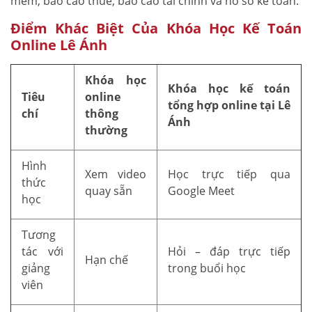
mềm, báo cáo thuế, báo cáo tài chính và hồ sơ kế toán.
Điểm Khác Biệt Của Khóa Học Kế Toán
Online Lê Ánh
Khóa học
Khóa học kế toán
Tiêu
online
tổng hợp online tại Lê
chí
thông
Ánh
thường
Hình
Xem video
Học trực tiếp qua
thức
quay sẵn
Google Meet
học
Tương
tác với
Hỏi – đáp trực tiếp
Hạn chế
giảng
trong buổi học
viên