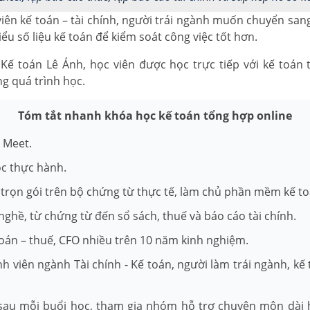
iên kế toán – tài chính, người trái ngành muốn chuyển san
u số liệu kế toán để kiểm soát công việc tốt hơn.
Kế toán Lê Ánh, học viên được học trực tiếp với kế toán 
g quá trình học.
Tóm tắt nhanh khóa học kế toán tổng hợp online
e Meet.
ọc thực hành.
trọn gói trên bộ chứng từ thực tế, làm chủ phần mềm kế to
nghề, từ chứng từ đến sổ sách, thuế và báo cáo tài chính.
toán – thuế, CFO nhiều trên 10 năm kinh nghiệm.
inh viên ngành Tài chính - Kế toán, người làm trái ngành, k
 sau mỗi buổi học, tham gia nhóm hỗ trợ chuyên môn dài 