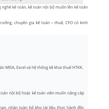
g nghề kế toán, kế toán nội bộ muốn lên kế toán
trưởng, chuyên gia kế toán – thuế, CFO có kinh
án MISA, Excel và hệ thống kê khai thuế HTKK.
ế toán nội bộ hoặc kế toán viên muốn nâng cấp
hạn, nhận toàn bộ kho tài liệu thực hành độc