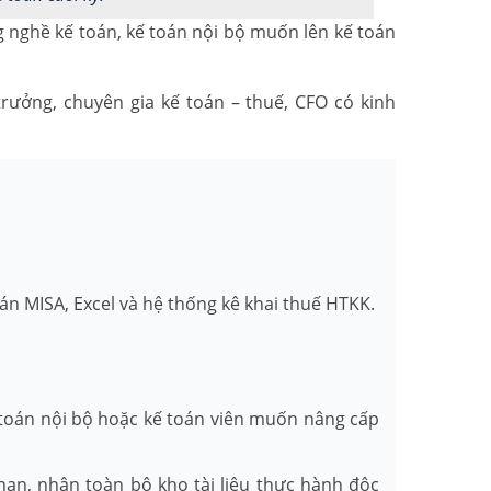
g nghề kế toán, kế toán nội bộ muốn lên kế toán
trưởng, chuyên gia kế toán – thuế, CFO có kinh
án MISA, Excel và hệ thống kê khai thuế HTKK.
ế toán nội bộ hoặc kế toán viên muốn nâng cấp
hạn, nhận toàn bộ kho tài liệu thực hành độc