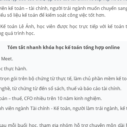
iên kế toán – tài chính, người trái ngành muốn chuyển san
u số liệu kế toán để kiểm soát công việc tốt hơn.
Kế toán Lê Ánh, học viên được học trực tiếp với kế toán 
g quá trình học.
Tóm tắt nhanh khóa học kế toán tổng hợp online
e Meet.
ọc thực hành.
trọn gói trên bộ chứng từ thực tế, làm chủ phần mềm kế to
nghề, từ chứng từ đến sổ sách, thuế và báo cáo tài chính.
toán – thuế, CFO nhiều trên 10 năm kinh nghiệm.
inh viên ngành Tài chính - Kế toán, người làm trái ngành, k
 sau mỗi buổi học, tham gia nhóm hỗ trợ chuyên môn dài 