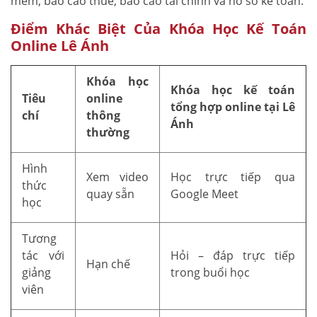
mềm, báo cáo thuế, báo cáo tài chính và hồ sơ kế toán.
Điểm Khác Biệt Của Khóa Học Kế Toán
Online Lê Ánh
Khóa học
Khóa học kế toán
Tiêu
online
tổng hợp online tại Lê
chí
thông
Ánh
thường
Hình
Xem video
Học trực tiếp qua
thức
quay sẵn
Google Meet
học
Tương
tác với
Hỏi – đáp trực tiếp
Hạn chế
giảng
trong buổi học
viên