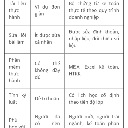
Tài liệu
Bộ chứng từ kế toán
Ví dụ đơn
thực
thực tế theo quy trình
giản
hành
doanh nghiệp
Được sửa định khoản,
Sửa lỗi
Ít được sửa
nhập liệu, đối chiếu số
bài làm
cá nhân
liệu
Phần
Có thể
mềm
MISA, Excel kế toán,
không đầy
thực
HTKK
đủ
hành
Tính kỷ
Có lịch học cố định
Dễ trì hoãn
luật
theo tiến độ lớp
Người đã
Người mới, người trái
Phù
có nền
ngành, kế toán phần
hợp với