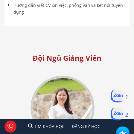
Hướng dẫn viết CV xin việc, phỏng vấn và kết nối tuyển
dụng
Đội Ngũ Giảng Viên
1
2
1
2
Tư vấn facebook
TÌM KHÓA HỌC
ĐĂNG KÍ HỌC
TÌM KHÓA HỌC
ĐĂNG KÝ HỌC
Hà Nội