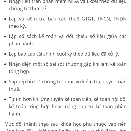
Nhập liệu trên phần mềm MISA và Excel theo dữ liệu
chứng từ thực tế.
Lập và kiểm tra báo cáo thuế GTGT, TNCN, TNDN
theo kỳ.
Lập sổ sách kế toán và đối chiếu số liệu giữa các
phần hành.
Lập báo cáo tài chính cuối kỳ theo dữ liệu đã xử lý.
Nhận diện một số sai sót thường gặp khi làm kế toán
tổng hợp.
Sắp xếp hồ sơ, chứng từ phục vụ kiểm tra, quyết toán
thuế.
Tự tin hơn khi ứng tuyển kế toán viên, kế toán nội bộ,
kế toán tổng hợp hoặc nâng cấp từ kế toán phần
hành.
Mức độ thành thạo sau khóa học phụ thuộc vào nền
tảng ban đầu, thời gian luyện tập và sự chủ động làm