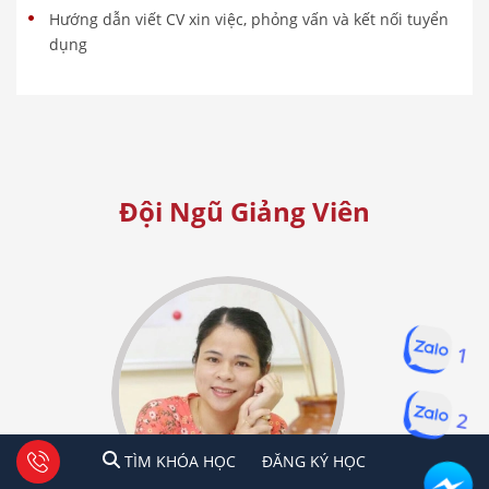
Hướng dẫn viết CV xin việc, phỏng vấn và kết nối tuyển
dụng
Đội Ngũ Giảng Viên
1
2
1
2
Tư vấn facebook
TÌM KHÓA HỌC
ĐĂNG KÍ HỌC
TÌM KHÓA HỌC
ĐĂNG KÝ HỌC
Hà Nội