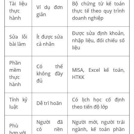
Tài liệu
Bộ chứng từ kế toán
Ví dụ đơn
thực
thực tế theo quy trình
giản
hành
doanh nghiệp
Được sửa định khoản,
Sửa lỗi
Ít được sửa
nhập liệu, đối chiếu số
bài làm
cá nhân
liệu
Phần
Có thể
mềm
MISA, Excel kế toán,
không đầy
thực
HTKK
đủ
hành
Tính kỷ
Có lịch học cố định
Dễ trì hoãn
luật
theo tiến độ lớp
Người đã
Người mới, người trái
Phù
có nền
ngành, kế toán phần
hợp với