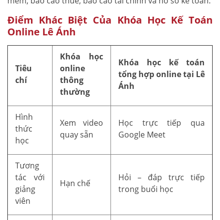
mềm, báo cáo thuế, báo cáo tài chính và hồ sơ kế toán.
Điểm Khác Biệt Của Khóa Học Kế Toán
Online Lê Ánh
Khóa học
Khóa học kế toán
Tiêu
online
tổng hợp online tại Lê
chí
thông
Ánh
thường
Hình
Xem video
Học trực tiếp qua
thức
quay sẵn
Google Meet
học
Tương
tác với
Hỏi – đáp trực tiếp
Hạn chế
giảng
trong buổi học
viên