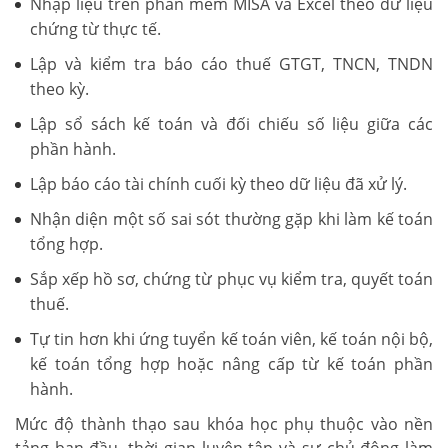
Nhập liệu trên phần mềm MISA và Excel theo dữ liệu
chứng từ thực tế.
Lập và kiểm tra báo cáo thuế GTGT, TNCN, TNDN
theo kỳ.
Lập sổ sách kế toán và đối chiếu số liệu giữa các
phần hành.
Lập báo cáo tài chính cuối kỳ theo dữ liệu đã xử lý.
Nhận diện một số sai sót thường gặp khi làm kế toán
tổng hợp.
Sắp xếp hồ sơ, chứng từ phục vụ kiểm tra, quyết toán
thuế.
Tự tin hơn khi ứng tuyển kế toán viên, kế toán nội bộ,
kế toán tổng hợp hoặc nâng cấp từ kế toán phần
hành.
Mức độ thành thạo sau khóa học phụ thuộc vào nền
tảng ban đầu, thời gian luyện tập và sự chủ động làm