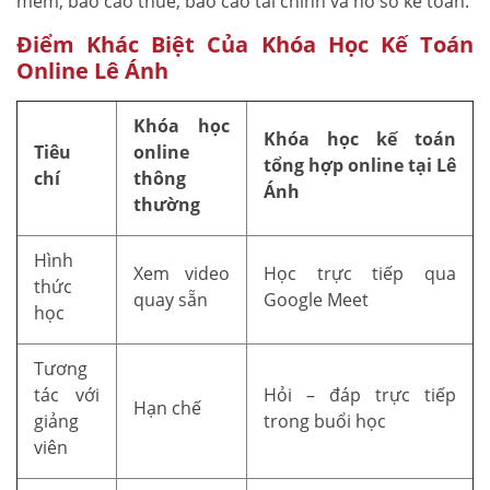
mềm, báo cáo thuế, báo cáo tài chính và hồ sơ kế toán.
Điểm Khác Biệt Của Khóa Học Kế Toán
Online Lê Ánh
Khóa học
Khóa học kế toán
Tiêu
online
tổng hợp online tại Lê
chí
thông
Ánh
thường
Hình
Xem video
Học trực tiếp qua
thức
quay sẵn
Google Meet
học
Tương
tác với
Hỏi – đáp trực tiếp
Hạn chế
giảng
trong buổi học
viên