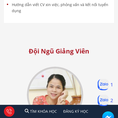
Hướng dẫn viết CV xin việc, phỏng vấn và kết nối tuyển
dụng
Đội Ngũ Giảng Viên
1
2
1
2
Tư vấn facebook
TÌM KHÓA HỌC
ĐĂNG KÍ HỌC
TÌM KHÓA HỌC
ĐĂNG KÝ HỌC
Hà Nội