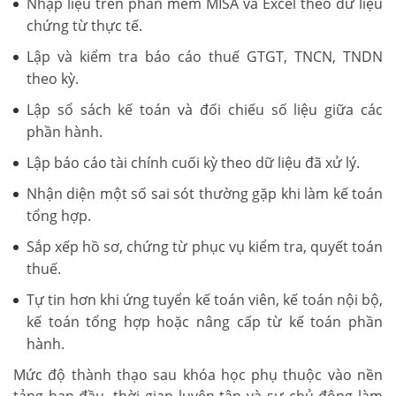
Nhập liệu trên phần mềm MISA và Excel theo dữ liệu
chứng từ thực tế.
Lập và kiểm tra báo cáo thuế GTGT, TNCN, TNDN
theo kỳ.
Lập sổ sách kế toán và đối chiếu số liệu giữa các
phần hành.
Lập báo cáo tài chính cuối kỳ theo dữ liệu đã xử lý.
Nhận diện một số sai sót thường gặp khi làm kế toán
tổng hợp.
Sắp xếp hồ sơ, chứng từ phục vụ kiểm tra, quyết toán
thuế.
Tự tin hơn khi ứng tuyển kế toán viên, kế toán nội bộ,
kế toán tổng hợp hoặc nâng cấp từ kế toán phần
hành.
Mức độ thành thạo sau khóa học phụ thuộc vào nền
tảng ban đầu, thời gian luyện tập và sự chủ động làm