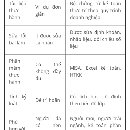
Tài liệu
Bộ chứng từ kế toán
Ví dụ đơn
thực
thực tế theo quy trình
giản
hành
doanh nghiệp
Được sửa định khoản,
Sửa lỗi
Ít được sửa
nhập liệu, đối chiếu số
bài làm
cá nhân
liệu
Phần
Có thể
mềm
MISA, Excel kế toán,
không đầy
thực
HTKK
đủ
hành
Tính kỷ
Có lịch học cố định
Dễ trì hoãn
luật
theo tiến độ lớp
Người đã
Người mới, người trái
Phù
có nền
ngành, kế toán phần
hợp với