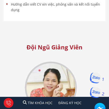
Hướng dẫn viết CV xin việc, phỏng vấn và kết nối tuyển
dụng
Đội Ngũ Giảng Viên
1
2
1
2
Tư vấn facebook
TÌM KHÓA HỌC
ĐĂNG KÍ HỌC
TÌM KHÓA HỌC
ĐĂNG KÝ HỌC
Hà Nội