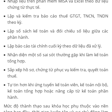
Nhập liệu trên phần mềm MISA và Excel theo dữ liệu
chứng từ thực tế.
Lập và kiểm tra báo cáo thuế GTGT, TNCN, TNDN
theo kỳ.
Lập sổ sách kế toán và đối chiếu số liệu giữa các
phần hành.
Lập báo cáo tài chính cuối kỳ theo dữ liệu đã xử lý.
Nhận diện một số sai sót thường gặp khi làm kế toán
tổng hợp.
Sắp xếp hồ sơ, chứng từ phục vụ kiểm tra, quyết toán
thuế.
Tự tin hơn khi ứng tuyển kế toán viên, kế toán nội bộ,
kế toán tổng hợp hoặc nâng cấp từ kế toán phần
hành.
Mức độ thành thạo sau khóa học phụ thuộc vào nền
tảng ban đầu, thời gian luyện tập và sự chủ động làm