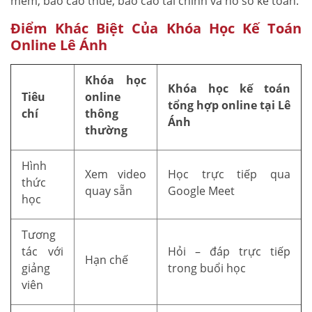
mềm, báo cáo thuế, báo cáo tài chính và hồ sơ kế toán.
Điểm Khác Biệt Của Khóa Học Kế Toán
Online Lê Ánh
Khóa học
Khóa học kế toán
Tiêu
online
tổng hợp online tại Lê
chí
thông
Ánh
thường
Hình
Xem video
Học trực tiếp qua
thức
quay sẵn
Google Meet
học
Tương
tác với
Hỏi – đáp trực tiếp
Hạn chế
giảng
trong buổi học
viên