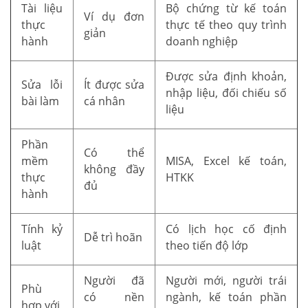
Tài liệu
Bộ chứng từ kế toán
Ví dụ đơn
thực
thực tế theo quy trình
giản
hành
doanh nghiệp
Được sửa định khoản,
Sửa lỗi
Ít được sửa
nhập liệu, đối chiếu số
bài làm
cá nhân
liệu
Phần
Có thể
mềm
MISA, Excel kế toán,
không đầy
thực
HTKK
đủ
hành
Tính kỷ
Có lịch học cố định
Dễ trì hoãn
luật
theo tiến độ lớp
Người đã
Người mới, người trái
Phù
có nền
ngành, kế toán phần
hợp với