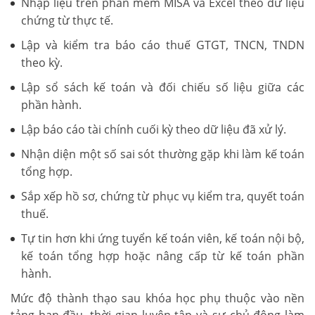
Nhập liệu trên phần mềm MISA và Excel theo dữ liệu
chứng từ thực tế.
Lập và kiểm tra báo cáo thuế GTGT, TNCN, TNDN
theo kỳ.
Lập sổ sách kế toán và đối chiếu số liệu giữa các
phần hành.
Lập báo cáo tài chính cuối kỳ theo dữ liệu đã xử lý.
Nhận diện một số sai sót thường gặp khi làm kế toán
tổng hợp.
Sắp xếp hồ sơ, chứng từ phục vụ kiểm tra, quyết toán
thuế.
Tự tin hơn khi ứng tuyển kế toán viên, kế toán nội bộ,
kế toán tổng hợp hoặc nâng cấp từ kế toán phần
hành.
Mức độ thành thạo sau khóa học phụ thuộc vào nền
tảng ban đầu, thời gian luyện tập và sự chủ động làm