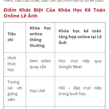
mềm, báo cáo thuế, báo cáo tài chính và hồ sơ kế toán.
Điểm Khác Biệt Của Khóa Học Kế Toán
Online Lê Ánh
Khóa học
Khóa học kế toán
Tiêu
online
tổng hợp online tại Lê
chí
thông
Ánh
thường
Hình
Xem video
Học trực tiếp qua
thức
quay sẵn
Google Meet
học
Tương
tác với
Hỏi – đáp trực tiếp
Hạn chế
giảng
trong buổi học
viên