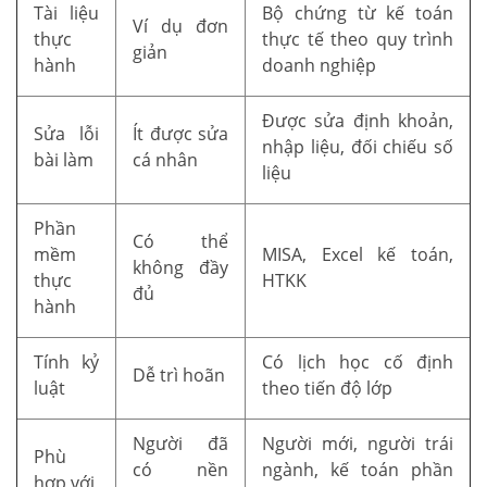
Tài liệu
Bộ chứng từ kế toán
Ví dụ đơn
thực
thực tế theo quy trình
giản
hành
doanh nghiệp
Được sửa định khoản,
Sửa lỗi
Ít được sửa
nhập liệu, đối chiếu số
bài làm
cá nhân
liệu
Phần
Có thể
mềm
MISA, Excel kế toán,
không đầy
thực
HTKK
đủ
hành
Tính kỷ
Có lịch học cố định
Dễ trì hoãn
luật
theo tiến độ lớp
Người đã
Người mới, người trái
Phù
có nền
ngành, kế toán phần
hợp với