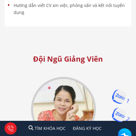
Hướng dẫn viết CV xin việc, phỏng vấn và kết nối tuyển
dụng
Đội Ngũ Giảng Viên
1
2
1
2
Tư vấn facebook
TÌM KHÓA HỌC
ĐĂNG KÍ HỌC
TÌM KHÓA HỌC
ĐĂNG KÝ HỌC
Hà Nội