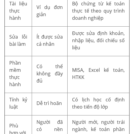
Tài liệu
Bộ chứng từ kế toán
Ví dụ đơn
thực
thực tế theo quy trình
giản
hành
doanh nghiệp
Được sửa định khoản,
Sửa lỗi
Ít được sửa
nhập liệu, đối chiếu số
bài làm
cá nhân
liệu
Phần
Có thể
mềm
MISA, Excel kế toán,
không đầy
thực
HTKK
đủ
hành
Tính kỷ
Có lịch học cố định
Dễ trì hoãn
luật
theo tiến độ lớp
Người đã
Người mới, người trái
Phù
có nền
ngành, kế toán phần
hợp với