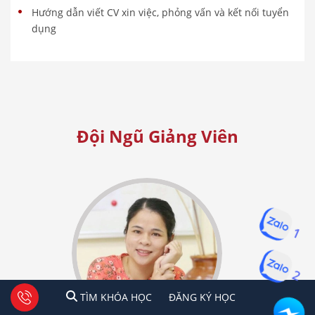
Hướng dẫn viết CV xin việc, phỏng vấn và kết nối tuyển
dụng
Đội Ngũ Giảng Viên
1
2
1
2
Tư vấn facebook
TÌM KHÓA HỌC
ĐĂNG KÍ HỌC
TÌM KHÓA HỌC
ĐĂNG KÝ HỌC
Hà Nội