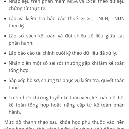
Nhập liệu trên phần mềm MISA và Excel theo dữ liệu
chứng từ thực tế.
Lập và kiểm tra báo cáo thuế GTGT, TNCN, TNDN
theo kỳ.
Lập sổ sách kế toán và đối chiếu số liệu giữa các
phần hành.
Lập báo cáo tài chính cuối kỳ theo dữ liệu đã xử lý.
Nhận diện một số sai sót thường gặp khi làm kế toán
tổng hợp.
Sắp xếp hồ sơ, chứng từ phục vụ kiểm tra, quyết toán
thuế.
Tự tin hơn khi ứng tuyển kế toán viên, kế toán nội bộ,
kế toán tổng hợp hoặc nâng cấp từ kế toán phần
hành.
Mức độ thành thạo sau khóa học phụ thuộc vào nền
tảng ban đầu, thời gian luyện tập và sự chủ động làm