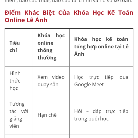
mềm, báo cáo thuế, báo cáo tài chính và hồ sơ kế toán.
Điểm Khác Biệt Của Khóa Học Kế Toán
Online Lê Ánh
Khóa học
Khóa học kế toán
Tiêu
online
tổng hợp online tại Lê
chí
thông
Ánh
thường
Hình
Xem video
Học trực tiếp qua
thức
quay sẵn
Google Meet
học
Tương
tác với
Hỏi – đáp trực tiếp
Hạn chế
giảng
trong buổi học
viên