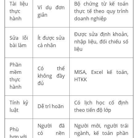
Tài liệu
Bộ chứng từ kế toán
Ví dụ đơn
thực
thực tế theo quy trình
giản
hành
doanh nghiệp
Được sửa định khoản,
Sửa lỗi
Ít được sửa
nhập liệu, đối chiếu số
bài làm
cá nhân
liệu
Phần
Có thể
mềm
MISA, Excel kế toán,
không đầy
thực
HTKK
đủ
hành
Tính kỷ
Có lịch học cố định
Dễ trì hoãn
luật
theo tiến độ lớp
Người đã
Người mới, người trái
Phù
có nền
ngành, kế toán phần
hợp với