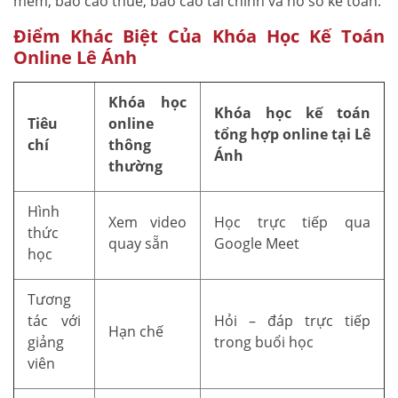
mềm, báo cáo thuế, báo cáo tài chính và hồ sơ kế toán.
Điểm Khác Biệt Của Khóa Học Kế Toán
Online Lê Ánh
Khóa học
Khóa học kế toán
Tiêu
online
tổng hợp online tại Lê
chí
thông
Ánh
thường
Hình
Xem video
Học trực tiếp qua
thức
quay sẵn
Google Meet
học
Tương
tác với
Hỏi – đáp trực tiếp
Hạn chế
giảng
trong buổi học
viên