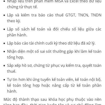
Nhập liệu trên phần mềm MISA và Excel theo dữ liệu
chứng từ thực tế.
Lập và kiểm tra báo cáo thuế GTGT, TNCN, TNDN
theo kỳ.
Lập sổ sách kế toán và đối chiếu số liệu giữa các
phần hành.
Lập báo cáo tài chính cuối kỳ theo dữ liệu đã xử lý.
Nhận diện một số sai sót thường gặp khi làm kế toán
tổng hợp.
Sắp xếp hồ sơ, chứng từ phục vụ kiểm tra, quyết toán
thuế.
Tự tin hơn khi ứng tuyển kế toán viên, kế toán nội bộ,
kế toán tổng hợp hoặc nâng cấp từ kế toán phần
hành.
Mức độ thành thạo sau khóa học phụ thuộc vào nền
tảng ban đầu, thời gian luyện tập và sự chủ động làm