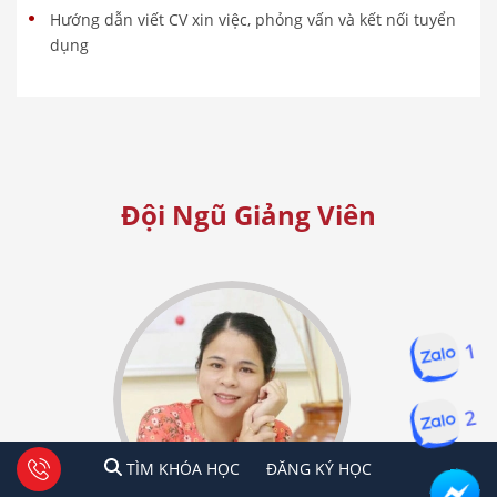
Hướng dẫn viết CV xin việc, phỏng vấn và kết nối tuyển
dụng
Đội Ngũ Giảng Viên
1
2
1
2
Tư vấn facebook
TÌM KHÓA HỌC
ĐĂNG KÍ HỌC
TÌM KHÓA HỌC
ĐĂNG KÝ HỌC
Hà Nội