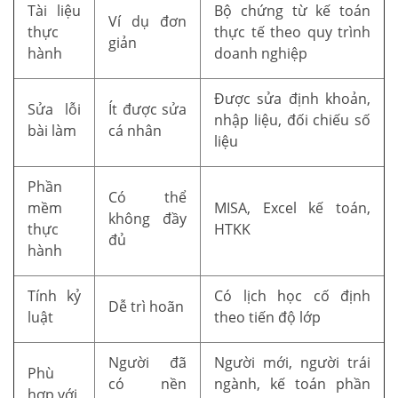
Tài liệu
Bộ chứng từ kế toán
Ví dụ đơn
thực
thực tế theo quy trình
giản
hành
doanh nghiệp
Được sửa định khoản,
Sửa lỗi
Ít được sửa
nhập liệu, đối chiếu số
bài làm
cá nhân
liệu
Phần
Có thể
mềm
MISA, Excel kế toán,
không đầy
thực
HTKK
đủ
hành
Tính kỷ
Có lịch học cố định
Dễ trì hoãn
luật
theo tiến độ lớp
Người đã
Người mới, người trái
Phù
có nền
ngành, kế toán phần
hợp với