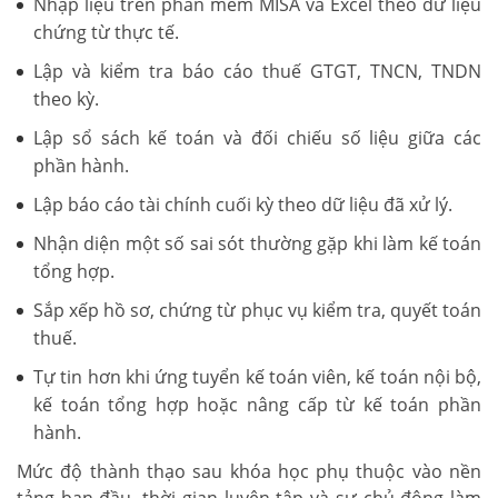
Nhập liệu trên phần mềm MISA và Excel theo dữ liệu
chứng từ thực tế.
Lập và kiểm tra báo cáo thuế GTGT, TNCN, TNDN
theo kỳ.
Lập sổ sách kế toán và đối chiếu số liệu giữa các
phần hành.
Lập báo cáo tài chính cuối kỳ theo dữ liệu đã xử lý.
Nhận diện một số sai sót thường gặp khi làm kế toán
tổng hợp.
Sắp xếp hồ sơ, chứng từ phục vụ kiểm tra, quyết toán
thuế.
Tự tin hơn khi ứng tuyển kế toán viên, kế toán nội bộ,
kế toán tổng hợp hoặc nâng cấp từ kế toán phần
hành.
Mức độ thành thạo sau khóa học phụ thuộc vào nền
tảng ban đầu, thời gian luyện tập và sự chủ động làm