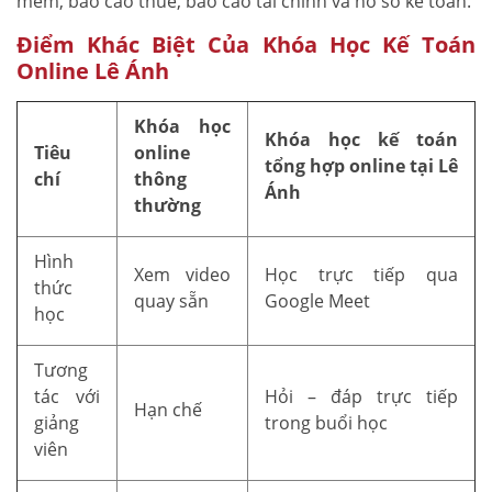
mềm, báo cáo thuế, báo cáo tài chính và hồ sơ kế toán.
Điểm Khác Biệt Của Khóa Học Kế Toán
Online Lê Ánh
Khóa học
Khóa học kế toán
Tiêu
online
tổng hợp online tại Lê
chí
thông
Ánh
thường
Hình
Xem video
Học trực tiếp qua
thức
quay sẵn
Google Meet
học
Tương
tác với
Hỏi – đáp trực tiếp
Hạn chế
giảng
trong buổi học
viên