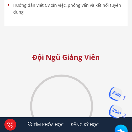
Hướng dẫn viết CV xin việc, phỏng vấn và kết nối tuyển
dụng
Đội Ngũ Giảng Viên
1
2
1
2
Tư vấn facebook
TÌM KHÓA HỌC
ĐĂNG KÍ HỌC
TÌM KHÓA HỌC
ĐĂNG KÝ HỌC
HCM