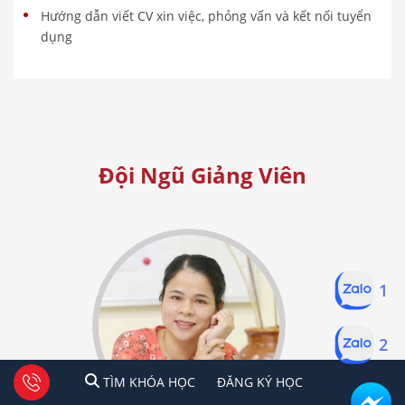
Hướng dẫn viết CV xin việc, phỏng vấn và kết nối tuyển
dụng
Đội Ngũ Giảng Viên
1
2
1
2
Tư vấn facebook
TÌM KHÓA HỌC
ĐĂNG KÍ HỌC
TÌM KHÓA HỌC
ĐĂNG KÝ HỌC
Hà Nội