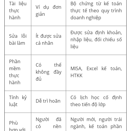
Tài liệu
Bộ chứng từ kế toán
Ví dụ đơn
thực
thực tế theo quy trình
giản
hành
doanh nghiệp
Được sửa định khoản,
Sửa lỗi
Ít được sửa
nhập liệu, đối chiếu số
bài làm
cá nhân
liệu
Phần
Có thể
mềm
MISA, Excel kế toán,
không đầy
thực
HTKK
đủ
hành
Tính kỷ
Có lịch học cố định
Dễ trì hoãn
luật
theo tiến độ lớp
Người đã
Người mới, người trái
Phù
có nền
ngành, kế toán phần
hợp với