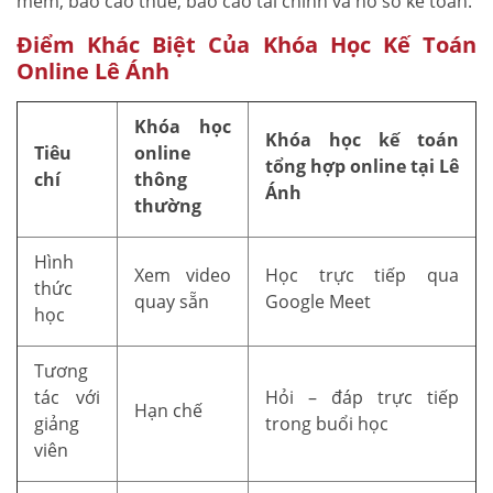
mềm, báo cáo thuế, báo cáo tài chính và hồ sơ kế toán.
Điểm Khác Biệt Của Khóa Học Kế Toán
Online Lê Ánh
Khóa học
Khóa học kế toán
Tiêu
online
tổng hợp online tại Lê
chí
thông
Ánh
thường
Hình
Xem video
Học trực tiếp qua
thức
quay sẵn
Google Meet
học
Tương
tác với
Hỏi – đáp trực tiếp
Hạn chế
giảng
trong buổi học
viên