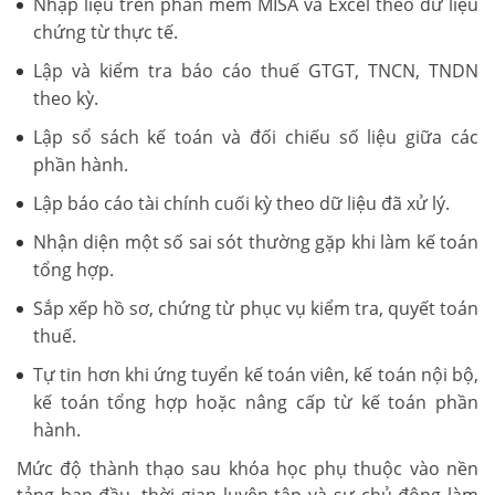
Nhập liệu trên phần mềm MISA và Excel theo dữ liệu
chứng từ thực tế.
Lập và kiểm tra báo cáo thuế GTGT, TNCN, TNDN
theo kỳ.
Lập sổ sách kế toán và đối chiếu số liệu giữa các
phần hành.
Lập báo cáo tài chính cuối kỳ theo dữ liệu đã xử lý.
Nhận diện một số sai sót thường gặp khi làm kế toán
tổng hợp.
Sắp xếp hồ sơ, chứng từ phục vụ kiểm tra, quyết toán
thuế.
Tự tin hơn khi ứng tuyển kế toán viên, kế toán nội bộ,
kế toán tổng hợp hoặc nâng cấp từ kế toán phần
hành.
Mức độ thành thạo sau khóa học phụ thuộc vào nền
tảng ban đầu, thời gian luyện tập và sự chủ động làm