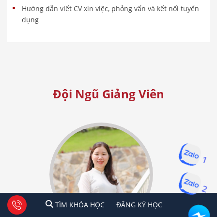
Hướng dẫn viết CV xin việc, phỏng vấn và kết nối tuyển
dụng
Đội Ngũ Giảng Viên
1
2
1
2
Tư vấn facebook
TÌM KHÓA HỌC
ĐĂNG KÍ HỌC
TÌM KHÓA HỌC
ĐĂNG KÝ HỌC
Hà Nội