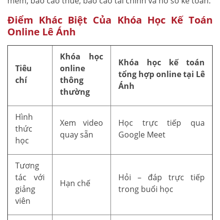
mềm, báo cáo thuế, báo cáo tài chính và hồ sơ kế toán.
Điểm Khác Biệt Của Khóa Học Kế Toán
Online Lê Ánh
Khóa học
Khóa học kế toán
Tiêu
online
tổng hợp online tại Lê
chí
thông
Ánh
thường
Hình
Xem video
Học trực tiếp qua
thức
quay sẵn
Google Meet
học
Tương
tác với
Hỏi – đáp trực tiếp
Hạn chế
giảng
trong buổi học
viên