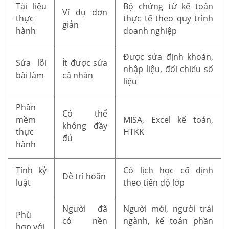
Tài liệu
Bộ chứng từ kế toán
Ví dụ đơn
thực
thực tế theo quy trình
giản
hành
doanh nghiệp
Được sửa định khoản,
Sửa lỗi
Ít được sửa
nhập liệu, đối chiếu số
bài làm
cá nhân
liệu
Phần
Có thể
mềm
MISA, Excel kế toán,
không đầy
thực
HTKK
đủ
hành
Tính kỷ
Có lịch học cố định
Dễ trì hoãn
luật
theo tiến độ lớp
Người đã
Người mới, người trái
Phù
có nền
ngành, kế toán phần
hợp với