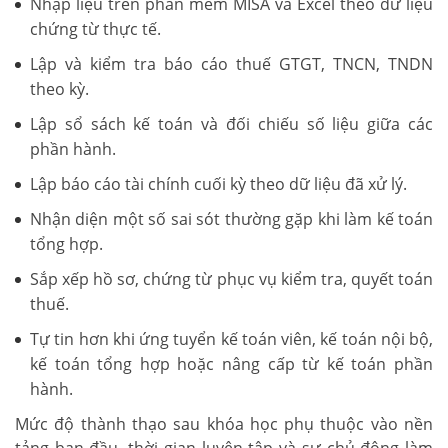
Nhập liệu trên phần mềm MISA và Excel theo dữ liệu
chứng từ thực tế.
Lập và kiểm tra báo cáo thuế GTGT, TNCN, TNDN
theo kỳ.
Lập sổ sách kế toán và đối chiếu số liệu giữa các
phần hành.
Lập báo cáo tài chính cuối kỳ theo dữ liệu đã xử lý.
Nhận diện một số sai sót thường gặp khi làm kế toán
tổng hợp.
Sắp xếp hồ sơ, chứng từ phục vụ kiểm tra, quyết toán
thuế.
Tự tin hơn khi ứng tuyển kế toán viên, kế toán nội bộ,
kế toán tổng hợp hoặc nâng cấp từ kế toán phần
hành.
Mức độ thành thạo sau khóa học phụ thuộc vào nền
tảng ban đầu, thời gian luyện tập và sự chủ động làm